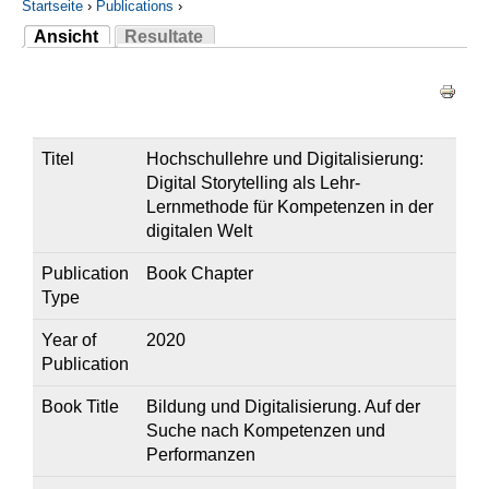
Startseite
›
Publications
›
Ansicht
Resultate
Sie sind hier
(aktiver Reiter)
Haupt-Reiter
Titel
Hochschullehre und Digitalisierung:
Digital Storytelling als Lehr-
Lernmethode für Kompetenzen in der
digitalen Welt
Publication
Book Chapter
Type
Year of
2020
Publication
Book Title
Bildung und Digitalisierung. Auf der
Suche nach Kompetenzen und
Performanzen