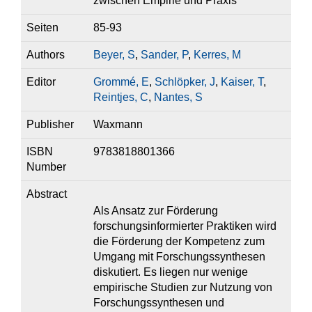
zwischen Empirie und Praxis
Seiten
85-93
Authors
Beyer, S
,
Sander, P
,
Kerres, M
Editor
Grommé, E
,
Schlöpker, J
,
Kaiser, T
,
Reintjes, C
,
Nantes, S
Publisher
Waxmann
ISBN
9783818801366
Number
Abstract
Als Ansatz zur Förderung
forschungsinformierter Praktiken wird
die Förderung der Kompetenz zum
Umgang mit Forschungssynthesen
diskutiert. Es liegen nur wenige
empirische Studien zur Nutzung von
Forschungssynthesen und