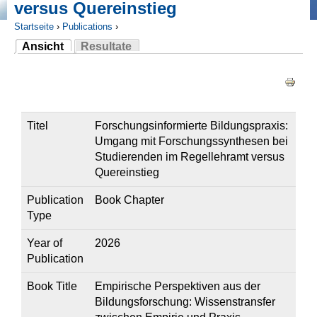
versus Quereinstieg
Startseite
›
Publications
›
Ansicht
Resultate
Sie sind hier
(aktiver Reiter)
Haupt-Reiter
Titel
Forschungsinformierte Bildungspraxis:
Umgang mit Forschungssynthesen bei
Studierenden im Regellehramt versus
Quereinstieg
Publication
Book Chapter
Type
Year of
2026
Publication
Book Title
Empirische Perspektiven aus der
Bildungsforschung: Wissenstransfer