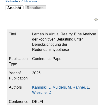
Startseite
›
Publications
›
Ansicht
Resultate
Sie sind hier
(aktiver Reiter)
Haupt-Reiter
Titel
Lernen in Virtual Reality: Eine Analyse
der kognitiven Belastung unter
Berücksichtigung der
Redundanzhypothese
Publication
Conference Paper
Type
Year of
2026
Publication
Authors
Kaninski, L
,
Mulders, M
,
Rahner, L
,
Wiesche, D
Conference
DELFI