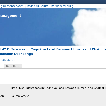
Jump to Navigation
ungswissenschaften
Institut für Berufs- und Weiterbildung
smanagement
Not? Differences in Cognitive Load Between Human- and Chatbot
mulation Debriefings
Publications
›
d hier
t
Resultate
Reiter)
-Reiter
Bot or Not? Differences in Cognitive Load Between Human- and Chatbot-L
ion
Journal Article