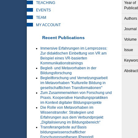
TEACHING
Year of
Publicat
EVENTS
TEAM
Authors
MY ACCOUNT
Journal
Recent Publications
Volume
Immersive Erfahrungen im Lernprozess:
Issue
Zur didaktischen Einbettung von VR am
Beispiel eines VR-basierten
Keywor
Kommunikationstrainings
Begleit- und Metavorhaben in der
Abstract
Bildungsforschung
Begleitforschung und Vernetzungsarbeit
im Metavorhaben "Kulturelle Bildung in
gesellschaftlichen Transformationen"
Zum Zusammenwirken von Forschung und
Praxis. Kooperative Handlungspraktiken
im Kontext digitaler Bildungsprojekte
Die Rolle von Metavorhaben im
Wissenstransfer: Strategien und
Erfahrungen aus dem Verbundprojekt
„Digitalisierung im Bildungsbereich“
Transferangebote auf Basis
bildungswissenschaftlicher
Forschungssynthesen [Preprint]