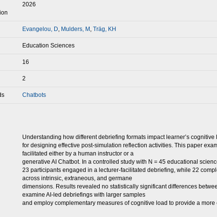
2026
ion
Evangelou, D
,
Mulders, M
,
Träg, KH
Education Sciences
16
2
ds
Chatbots
Understanding how different debriefing formats impact learner’s cognitive l
for designing effective post-simulation reflection activities. This paper exa
facilitated either by a human instructor or a
generative AI Chatbot. In a controlled study with N = 45 educational scienc
23 participants engaged in a lecturer-facilitated debriefing, while 22 co
across intrinsic, extraneous, and germane
dimensions. Results revealed no statistically significant differences betw
examine AI-led debriefings with larger samples
and employ complementary measures of cognitive load to provide a more