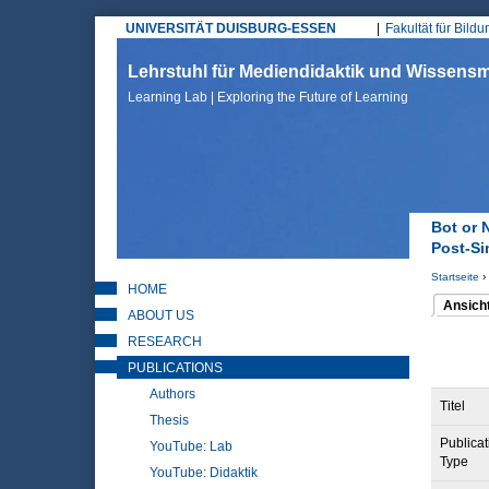
UNIVERSITÄT DUISBURG-ESSEN
Fakultät für Bild
Hauptmenü
Lehrstuhl für Mediendidaktik und Wissen
Learning Lab | Exploring the Future of Learning
Bot or 
Post-Si
Startseite
›
HOME
Sie sin
Ansich
ABOUT US
(aktiver 
Haupt
RESEARCH
PUBLICATIONS
Authors
Titel
Thesis
Publicat
YouTube: Lab
Type
YouTube: Didaktik