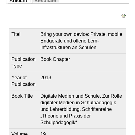
Ansicht
Resultate
Sie sind hier
(aktiver Reiter)
Haupt-Reiter
Titel
Bring your own device: Private, mobile
Endgeräte und offene Lern­
infrastrukturen an Schulen
Publication
Book Chapter
Type
Year of
2013
Publication
Book Title
Digitale Medien und Schule. Zur Rolle
digitaler Medien in Schulpädagogik
und Lehrerbildung. Schriftenreihe
„Theorie und Praxis der
Schulpädagogik“
Volume
19