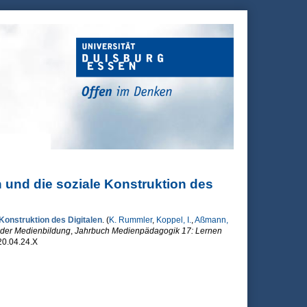
 und die soziale Konstruktion des
Konstruktion des Digitalen
. (
K. Rummler
,
Koppel, I.
,
Aßmann,
s der Medienbildung
,
Jahrbuch Medienpädagogik 17: Lernen
20.04.24.X
onstruktion des Digitalen