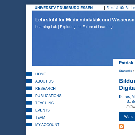
UNIVERSITÄT DUISBURG-ESSEN
Fakultät für Bild
Hauptmenü
Lehrstuhl für Mediendidaktik und Wissen
Learning Lab | Exploring the Future of Learning
Patrick
Startseite
›
HOME
Sie sin
Bildu
ABOUT US
Digit
RESEARCH
PUBLICATIONS
Kerres, M
S.
,
Be
TEACHING
mit u
EVENTS
Weiter
TEAM
MY ACCOUNT