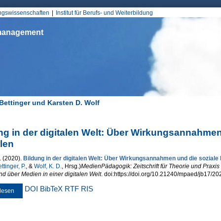
Jump to Navigation
ungswissenschaften
Institut für Berufs- und Weiterbildung
smanagement
 Bettinger und Karsten D. Wolf
d hier
ng in der digitalen Welt: Über Wirkungsannahmen
alen
. (2020).
Bildung in der digitalen Welt: Über Wirkungsannahmen und die soziale 
ttinger, P.
, &
Wolf, K. D.
, Hrsg.
)
MedienPädagogik: Zeitschrift für Theorie und Praxi
nd über Medien in einer digitalen Welt
. doi:https://doi.org/10.21240/mpaed/jb17/20
DOI
BibTeX
RTF
RIS
lesen
über Bildung in der digitalen Welt: Über Wirkungsannahmen und die soziale K