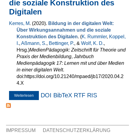
die soziale Konstruktion des
Digitalen
Kerres, M
. (2020).
Bildung in der digitalen Welt:
Über Wirkungsannahmen und die soziale
Konstruktion des Digitalen
. (
K. Rummler
,
Koppel,
I.
,
Aßmann, S.
,
Bettinger, P.
, &
Wolf, K. D.
,
Hrsg.
)
MedienPädagogik: Zeitschrift für Theorie und
Praxis der Medienbildung
,
Jahrbuch
Medienpädagogik 17: Lernen mit und über Medien
in einer digitalen Welt
.
doi:https://doi.org/10.21240/mpaed/jb17/2020.04.2
4.X
DOI
BibTeX
RTF
RIS
Weiterlesen
über Bildung in der digitalen Welt: Über
Wirkungsannahmen und die soziale Konstruktion des
Digitalen
IMPRESSUM
DATENSCHUTZERKLÄRUNG