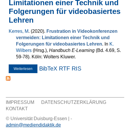
Limitationen einer Technik und
Folgerungen für videobasiertes
Lehren
Kerres, M
. (2020).
Frustration in Videokonferenzen
vermeiden: Limitationen einer Technik und
Folgerungen für videobasiertes Lehren
. In
K.
Wilbers
(Hrsg.)
,
Handbuch E-Learning
(Bd. 4.69, S.
59-78). Köln: Wolters Kluwer.
BibTeX
RTF
RIS
Weiterlesen
über Frustration in Videokonferenzen vermeiden:
Limitationen einer Technik und Folgerungen für
videobasiertes Lehren
IMPRESSUM
DATENSCHUTZERKLÄRUNG
KONTAKT
Sekundär Menü
© Universität Duisburg-Essen | -
admin@mediendidaktik.de