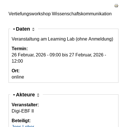
Haupt-Reiter
Vertiefungsworkshop Wissenschaftskommunikation
Ausblenden
Daten
Veranstaltung am Learning Lab (ohne Anmeldung)
Termin:
26 Februar, 2026 - 09:00
bis
27 Februar, 2026 -
12:00
Ort:
online
Ausblenden
Akteure
Veranstalter:
Digi-EBF II
Beteiligt:
Jens Leber