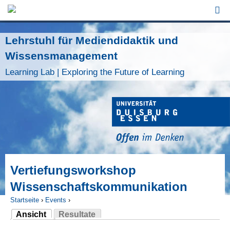
Jump to Navigation
Lehrstuhl für Mediendidaktik und
Wissensmanagement
Learning Lab | Exploring the Future of Learning
Vertiefungsworkshop
Wissenschaftskommunikation
Startseite
›
Events
›
Ansicht
Resultate
Sie sind hier
(aktiver Reiter)