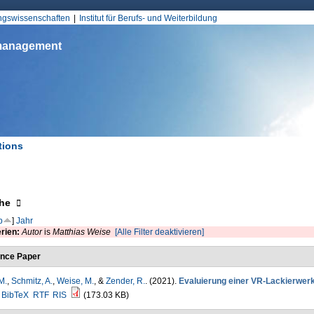
Jump to Navigation
ungswissenschaften
Institut für Berufs- und Weiterbildung
smanagement
tions
d hier
eigen
he
p
]
Jahr
erien:
Autor
is
Matthias Weise
[Alle Filter deaktivieren]
nce Paper
M.
,
Schmitz, A.
,
Weise, M.
, &
Zender, R.
. (2021).
Evaluierung einer VR-Lackierwerk
BibTeX
RTF
RIS
(173.03 KB)