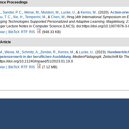
nce Proceedings
.
,
Sander, P. C.
,
Weise, M.
,
Mulders, M.
,
Lucke, U.
, &
Kerres, M.
. (2020).
Action-orie
u, T. C.
,
Xie, H.
,
Temperini, M.
, &
Chen, W.
, Hrsg.
)
4th International Symposium on E
ging Technologies Supported Personalized and Adaptive Learning, Magdeburg, 2
ger Lecture Notes in Computer Science (LNCS). doi:https://doi.org/10.1007/978-3
lar |
BibTeX
RTF
RIS
(948.33 KB)
Article
M.
,
Weise, M.
,
Schmitz, A.
,
Zender, R.
,
Kerres, M.
, &
Lucke, U.
. (2023).
Handwerklich
etenzerwerb in der beruflichen Ausbildung
.
MedienPädagogik. Zeitschrift für Th
ttps://doi.org/10.21240/mpaed/51/2023.01.19.X
lar |
BibTeX
RTF
RIS
(7.12 MB)