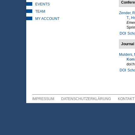
Confere
EVENTS
TEAM
Zender, R
T.
,
Hs
MY ACCOUNT
Emer
Sprin
DOI
Scho
Journal 
Mulders, 
Komp
doi:h
DOI
Scho
IMPRESSUM
DATENSCHUTZERKLÄRUNG
KONTAKT
Sekundär Menü