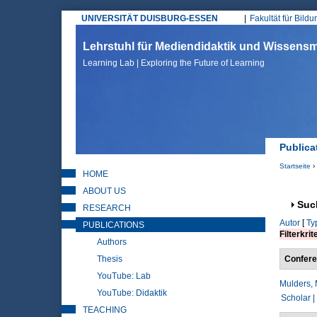
UNIVERSITÄT DUISBURG-ESSEN
Fakultät für Bild
Hauptmenü
Lehrstuhl für Mediendidaktik und Wissen
Learning Lab | Exploring the Future of Learning
Publica
Startseite
›
HOME
Sie sin
ABOUT US
Anz
Suc
RESEARCH
Autor
[
Ty
PUBLICATIONS
Filterkrit
Authors
Thesis
Confere
YouTube: Lab
Mulders, 
YouTube: Didaktik
Scholar |
TEACHING