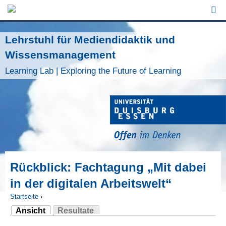
Jump to Navigation
Lehrstuhl für Mediendidaktik und
Wissensmanagement
Learning Lab | Exploring the Future of Learning
Rückblick: Fachtagung „Mit dabei
in der digitalen Arbeitswelt“
Startseite
›
Ansicht
Resultate
Sie sind hier
(aktiver Reiter)