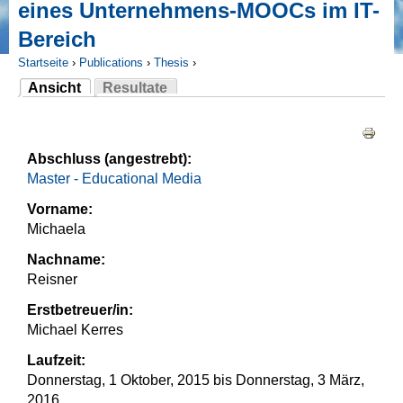
eines Unternehmens-MOOCs im IT-
Bereich
Startseite
›
Publications
›
Thesis
›
Ansicht
Resultate
Sie sind hier
(aktiver Reiter)
Haupt-Reiter
Abschluss (angestrebt):
Master - Educational Media
Vorname:
Michaela
Nachname:
Reisner
Erstbetreuer/in:
Michael Kerres
Laufzeit:
Donnerstag, 1 Oktober, 2015
bis
Donnerstag, 3 März,
2016