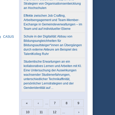
Strategien von Organisationsentwicklung
an Hochschulen
Effekte zwischen Job Crafting,
Arbeitsengagement und Team-Member-
Exchange in Gemeindeverwaltungen – im
Team und auf individueller Ebene
Schule in der Digitalität: Abbau von
g
CASUS
Bildungsungleichheiten für
Bildungsaufsteiger*innen an Übergängen
durch externe Akteure am Beispiel des
TalentKolleg Ruhr
Studentische Erwartungen an ein
kollaboratives Lernen und Arbeiten mit KI.
Eine Untersuchung der Auswirkungen
wachsender Studienerfahrungen,
unterschiedlicher Technikaffinität,
persönlicher Lernstrategien und der
Genderidentität auf ...
«
‹
…
7
8
9
Seiten
10
11
12
…
›