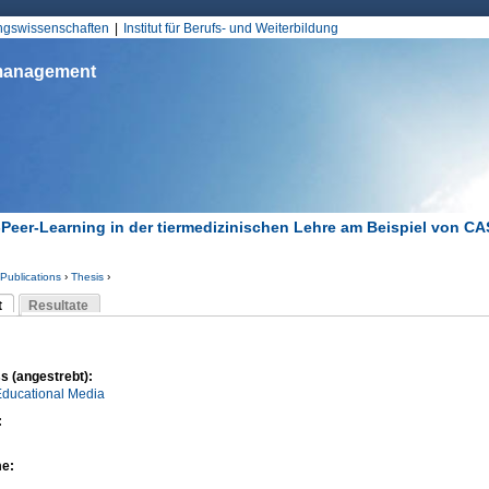
Jump to Navigation
ungswissenschaften
Institut für Berufs- und Weiterbildung
smanagement
-Peer-Learning in der tiermedizinischen Lehre am Beispiel von C
Publications
›
Thesis
›
d hier
t
Resultate
Reiter)
-Reiter
s (angestrebt):
Educational Media
:
me: