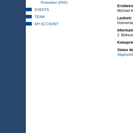
Promotion (PhD)
Erstbetre
EVENTS
Michael K
TEAM
Laufzeit:
Donnersta
MY ACCOUNT
Informat
2. Betreu
Kategori
Status de
Abgeschl