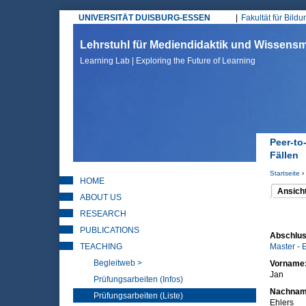
UNIVERSITÄT DUISBURG-ESSEN
Fakultät für Bild
Hauptmenü
Lehrstuhl für Mediendidaktik und Wissen
Learning Lab | Exploring the Future of Learning
Peer-to
Fällen
Startseite
›
HOME
Sie sin
Ansich
ABOUT US
(aktiver 
Haupt
RESEARCH
PUBLICATIONS
Abschlus
TEACHING
Master - 
Begleitweb >
Vorname
Jan
Prüfungsarbeiten (Infos)
Nachna
Prüfungsarbeiten (Liste)
Ehlers