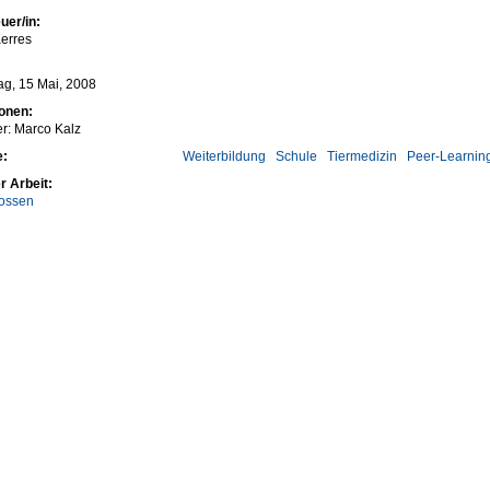
uer/in:
erres
g, 15 Mai, 2008
ionen:
er: Marco Kalz
e:
Weiterbildung
Schule
Tiermedizin
Peer-Learnin
r Arbeit:
ossen