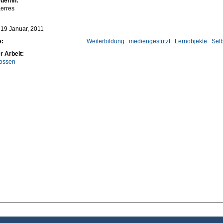
uer/in:
erres
 19 Januar, 2011
e:
Weiterbildung
mediengestützt
Lernobjekte
Sel
r Arbeit:
ossen