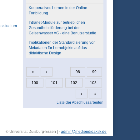
Kooperatives Lernen in der Online-
Fortbildung
Intranet-Module zur betrieblichen
bststudium
Gesundheitsförderung bei der
Gelsenwasser AG - eine Benutzerstudie
Implikationen der Standardisierung von
Metadaten für Lernobjekte auf das
didaktische Design
«
‹
…
98
99
Seiten
100
101
102
103
›
»
Liste der Abschlussarbeiten
© Universität Duisburg-Essen | -
admin@mediendidaktik.de