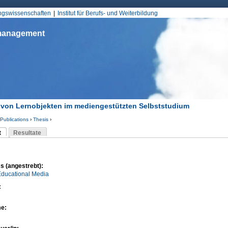
Jump to Navigation
ungswissenschaften
Institut für Berufs- und Weiterbildung
smanagement
 von Lernobjekten im mediengestützten Selbststudium
Publications
›
Thesis
›
d hier
t
Resultate
Reiter)
-Reiter
s (angestrebt):
Educational Media
:
me: