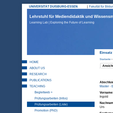
UNIVERSITÄT DUISBURG-ESSEN
Fakultät für Bild
Hauptmenü
Lehrstuhl für Mediendidaktik und Wissen
Learning Lab | Exploring the Future of Learning
Einsatz
Startseite
›
HOME
Sie sin
Ansich
ABOUT US
(aktiver 
Haupt
RESEARCH
PUBLICATIONS
Abschlus
TEACHING
Master - 
Begleitweb >
Vorname
Ingold
Prüfungsarbeiten (Infos)
Nachna
Prüfungsarbeiten (Liste)
Urs
Promotion (PhD)