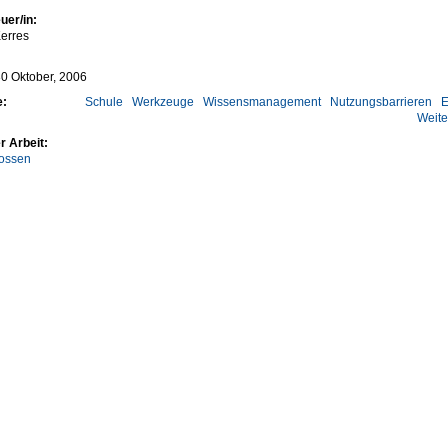
uer/in:
erres
0 Oktober, 2006
e:
Schule
Werkzeuge
Wissensmanagement
Nutzungsbarrieren
E
Weite
r Arbeit:
ossen