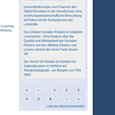
Herausforderungen und Chancen des
Tablet-Einsatzes in der Grundschule: Eine
erziehungswissenschaftliche Betrachtung
mit Fokus auf die Kompetenzen der
Lehrkräfte
-Learning
rbildung
Das Erleben Sozialer Präsenz in virtuellen
Lernräumen - Eine Analyse über die
Qualität und Wirksamkeit der Sozialen
Präsenz auf das affektive Erleben und
Lernen anhand des Anne Frank House
VR
Der Social-VR-Einsatz im Kontext von
Jugendgruppen in Hinblick auf
Theaterpädagogik - am Beispiel von TEN
SING
«
‹
1
2
3
Seiten
4
5
6
…
›
»
Liste der Abschlussarbeiten