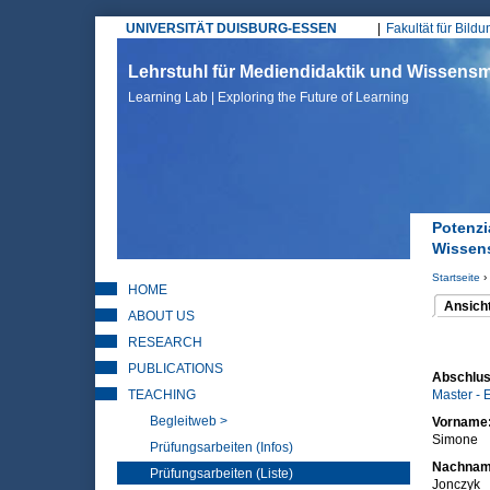
UNIVERSITÄT DUISBURG-ESSEN
Fakultät für Bild
Hauptmenü
Lehrstuhl für Mediendidaktik und Wissen
Learning Lab | Exploring the Future of Learning
Potenzi
Wissen
Startseite
›
HOME
Sie sin
Ansich
ABOUT US
(aktiver 
Haupt
RESEARCH
PUBLICATIONS
Abschlus
TEACHING
Master - 
Begleitweb >
Vorname
Simone
Prüfungsarbeiten (Infos)
Nachna
Prüfungsarbeiten (Liste)
Jonczyk