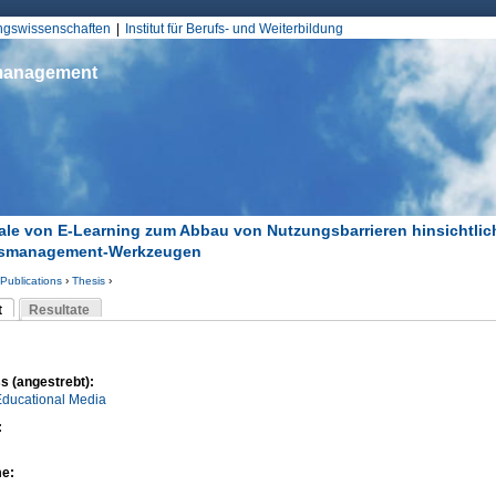
Jump to Navigation
ungswissenschaften
Institut für Berufs- und Weiterbildung
smanagement
ale von E-Learning zum Abbau von Nutzungsbarrieren hinsichtlic
smanagement-Werkzeugen
Publications
›
Thesis
›
d hier
t
Resultate
Reiter)
-Reiter
s (angestrebt):
Educational Media
:
me: