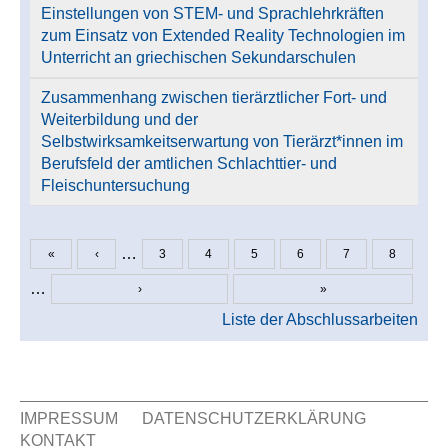
Einstellungen von STEM- und Sprachlehrkräften
zum Einsatz von Extended Reality Technologien im
Unterricht an griechischen Sekundarschulen
Zusammenhang zwischen tierärztlicher Fort- und
Weiterbildung und der
Selbstwirksamkeitserwartung von Tierärzt*innen im
Berufsfeld der amtlichen Schlachttier- und
Fleischuntersuchung
…
«
‹
3
4
5
6
7
8
Seiten
…
›
»
Liste der Abschlussarbeiten
IMPRESSUM
DATENSCHUTZERKLÄRUNG
KONTAKT