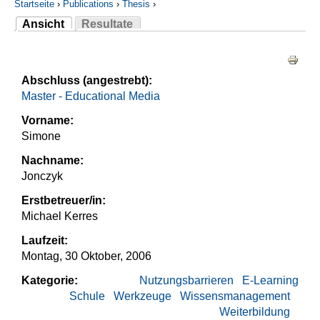
Startseite
›
Publications
›
Thesis
›
Ansicht
Resultate
Sie sind hier
(aktiver Reiter)
Haupt-Reiter
Abschluss (angestrebt):
Master - Educational Media
Vorname:
Simone
Nachname:
Jonczyk
Erstbetreuer/in:
Michael Kerres
Laufzeit:
Montag, 30 Oktober, 2006
Kategorie:
Nutzungsbarrieren
E-Learning
Schule
Werkzeuge
Wissensmanagement
Weiterbildung