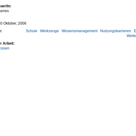
uer/in:
erres
0 Oktober, 2006
e:
Schule
Werkzeuge
Wissensmanagement
Nutzungsbarrieren
E
Weite
r Arbeit:
ossen