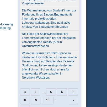
Vorgehensweise
Die Wahrnehmung von Student*innen zur
Förderung ihres Student Engagements
innerhalb projektbasierten
Lehrveranstaltungen: Eine qualitative
-Learning
Analyse von Studentenerfahrungen
rbildung
Die Rolle der Selbstwirksamkeit bei
Lehramtsstudierenden bei der Integration
von Augmented Reality (AR) in
Unterrichtsszenarien
Wissensaustausch im Third-Space an
deutschen Hochschulen - Eine empirische
Untersuchung am Beispiel des Ressorts
Studium und Lehre an einer deutschen
öffentlich-rechtlichen Hochschule für
angewandte Wissenschaften in
Nordrhein-Westfalen.
«
‹
…
5
6
7
Seiten
8
9
10
…
›