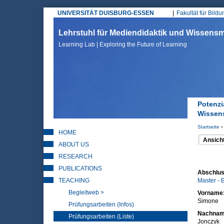
UNIVERSITÄT DUISBURG-ESSEN
Fakultät für Bild
Hauptmenü
Lehrstuhl für Mediendidaktik und Wissen
Learning Lab | Exploring the Future of Learning
Potenzi
Wissen
Startseite
›
HOME
Sie sin
Ansich
ABOUT US
(aktiver 
Haupt
RESEARCH
PUBLICATIONS
Abschlus
TEACHING
Master - 
Begleitweb >
Vorname
Simone
Prüfungsarbeiten (Infos)
Nachna
Prüfungsarbeiten (Liste)
Jonczyk