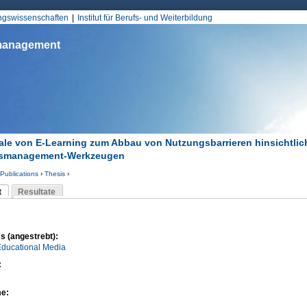
Jump to Navigation
ungswissenschaften
Institut für Berufs- und Weiterbildung
smanagement
ale von E-Learning zum Abbau von Nutzungsbarrieren hinsichtlic
smanagement-Werkzeugen
Publications
›
Thesis
›
d hier
t
Resultate
Reiter)
-Reiter
s (angestrebt):
Educational Media
:
me: