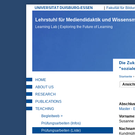
UNIVERSITÄT DUISBURG-ESSEN
Fakultät für Bild
Hauptmenü
Lehrstuhl für Mediendidaktik und Wissen
Learning Lab | Exploring the Future of Learning
Die Zuk
"sozial
Startseite
›
HOME
Sie sin
Ansich
ABOUT US
(aktiver 
Haupt
RESEARCH
PUBLICATIONS
Abschlus
TEACHING
Master - 
Begleitweb >
Vorname
Susanne
Prüfungsarbeiten (Infos)
Nachna
Prüfungsarbeiten (Liste)
Kundmülle