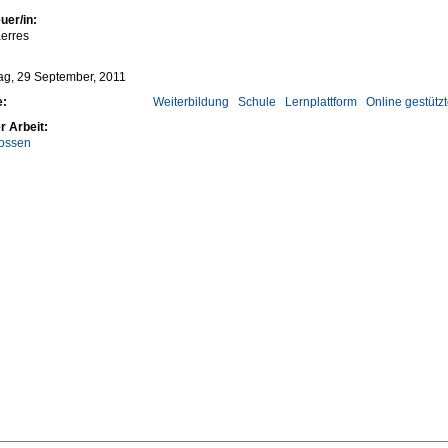
uer/in:
erres
ag, 29 September, 2011
e:
Weiterbildung
Schule
Lernplattform
Online gestütz
r Arbeit:
ossen