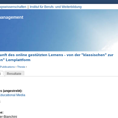
Jump to Navigation
ungswissenschaften
Institut für Berufs- und Weiterbildung
smanagement
unft des online gestützten Lernens - von der "klassischen" zur
en" Lernplattform
Publications
›
Thesis
›
d hier
t
Resultate
Reiter)
-Reiter
s (angestrebt):
Educational Media
:
me:
r-Bianchini