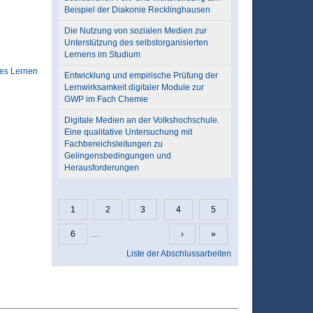
Beispiel der Diakonie Recklinghausen
Die Nutzung von sozialen Medien zur
Unterstützung des selbstorganisierten
Lernens im Studium
tes Lernen
Entwicklung und empirische Prüfung der
Lernwirksamkeit digitaler Module zur
GWP im Fach Chemie
Digitale Medien an der Volkshochschule.
Eine qualitative Untersuchung mit
Fachbereichsleitungen zu
Gelingensbedingungen und
Herausforderungen
1
2
3
4
5
Seiten
6
…
›
»
Liste der Abschlussarbeiten