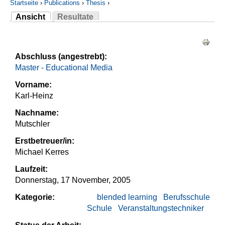
Startseite
›
Publications
›
Thesis
›
Ansicht
Resultate
Sie sind hier
(aktiver Reiter)
Haupt-Reiter
Abschluss (angestrebt):
Master - Educational Media
Vorname:
Karl-Heinz
Nachname:
Mutschler
Erstbetreuer/in:
Michael Kerres
Laufzeit:
Donnerstag, 17 November, 2005
Kategorie:
blended learning
Berufsschule
Schule
Veranstaltungstechniker