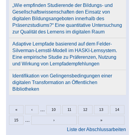
„Wie empfinden Studierende der Bildungs- und
Gesellschaftswissenschaften den Einsatz von
digitalen Bildungsangeboten innerhalb des
Präsenzstudiums?“ Eine quantitative Untersuchung
zur Qualität des Lernens im digitalen Raum
Adaptive Lernpfade basierend auf dem Felder-
Silverman-Lernstil-Modell im HASKI-Lernsystem.
Eine empirische Studie zu Präferenzen, Nutzung
und Wirkung von Lernpfadempfehlungen
Identifikation von Gelingensbedingungen einer
digitalen Transformation an Öffentlichen
Bibliotheken
…
«
‹
10
11
12
13
14
Seiten
…
15
›
»
Liste der Abschlussarbeiten