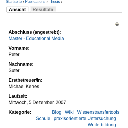
Startseite
›
Publications
›
Thesis
›
Ansicht
Resultate
Sie sind hier
(aktiver Reiter)
Haupt-Reiter
Abschluss (angestrebt):
Master - Educational Media
Vorname:
Peter
Nachname:
Suter
Erstbetreuer/in:
Michael Kerres
Laufzeit:
Mittwoch, 5 Dezember, 2007
Kategorie:
Blog
Wiki
Wissenstransfertools
Schule
praxisorientierte Untersuchung
Weiterbildung