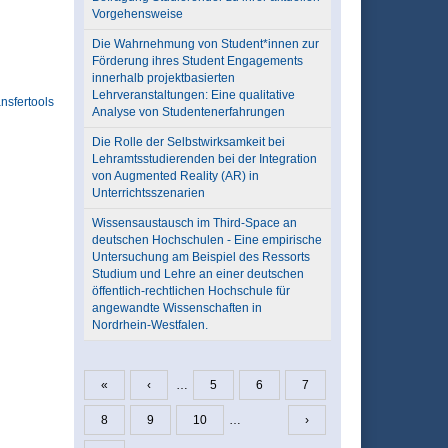
Vorgehensweise
Die Wahrnehmung von Student*innen zur
Förderung ihres Student Engagements
innerhalb projektbasierten
Lehrveranstaltungen: Eine qualitative
nsfertools
Analyse von Studentenerfahrungen
Die Rolle der Selbstwirksamkeit bei
Lehramtsstudierenden bei der Integration
von Augmented Reality (AR) in
Unterrichtsszenarien
Wissensaustausch im Third-Space an
deutschen Hochschulen - Eine empirische
Untersuchung am Beispiel des Ressorts
Studium und Lehre an einer deutschen
öffentlich-rechtlichen Hochschule für
angewandte Wissenschaften in
Nordrhein-Westfalen.
«
‹
…
5
6
7
Seiten
8
9
10
…
›