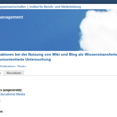
Jump to Navigation
ungswissenschaften
Institut für Berufs- und Weiterbildung
smanagement
faktoren bei der Nutzung von Wiki und Blog als Wissenstransferto
axisorientierte Untersuchung
Publications
›
Thesis
›
d hier
t
Resultate
Reiter)
-Reiter
s (angestrebt):
Educational Media
:
me: