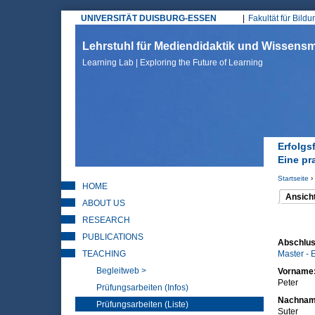
UNIVERSITÄT DUISBURG-ESSEN
Fakultät für Bild
Hauptmenü
Lehrstuhl für Mediendidaktik und Wissen
Learning Lab | Exploring the Future of Learning
Erfolgs
Eine pr
Startseite
›
HOME
Sie sin
Ansich
ABOUT US
(aktiver 
Haupt
RESEARCH
PUBLICATIONS
Abschlus
TEACHING
Master - 
Begleitweb >
Vorname
Peter
Prüfungsarbeiten (Infos)
Nachna
Prüfungsarbeiten (Liste)
Suter