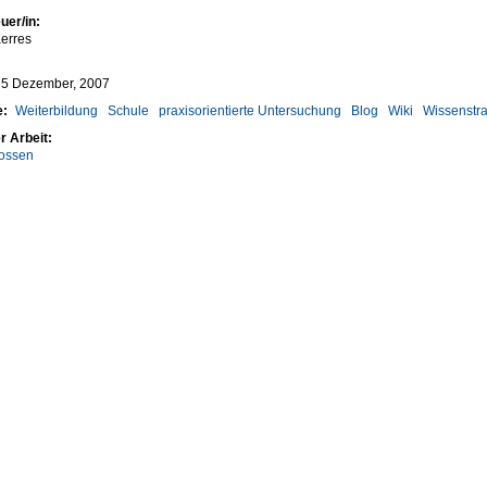
uer/in:
erres
 5 Dezember, 2007
e:
Weiterbildung
Schule
praxisorientierte Untersuchung
Blog
Wiki
Wissenstra
r Arbeit:
ossen