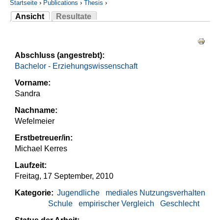
Startseite
›
Publications
›
Thesis
›
Ansicht
Resultate
Sie sind hier
(aktiver Reiter)
Haupt-Reiter
Abschluss (angestrebt):
Bachelor - Erziehungswissenschaft
Vorname:
Sandra
Nachname:
Wefelmeier
Erstbetreuer/in:
Michael Kerres
Laufzeit:
Freitag, 17 September, 2010
Kategorie:
Jugendliche
mediales Nutzungsverhalten
Schule
empirischer Vergleich
Geschlecht