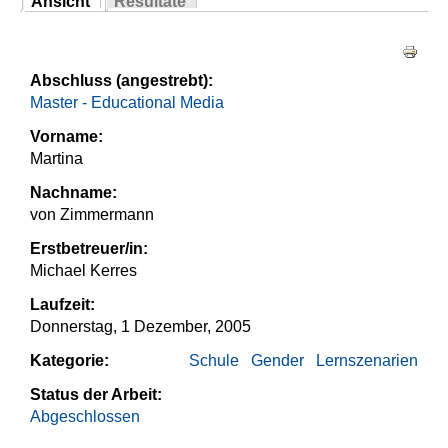
Ansicht
Resultate
Sie sind hier
(aktiver Reiter)
Haupt-Reiter
Abschluss (angestrebt):
Master - Educational Media
Vorname:
Martina
Nachname:
von Zimmermann
Erstbetreuer/in:
Michael Kerres
Laufzeit:
Donnerstag, 1 Dezember, 2005
Kategorie:
Schule
Gender
Lernszenarien
Status der Arbeit:
Abgeschlossen