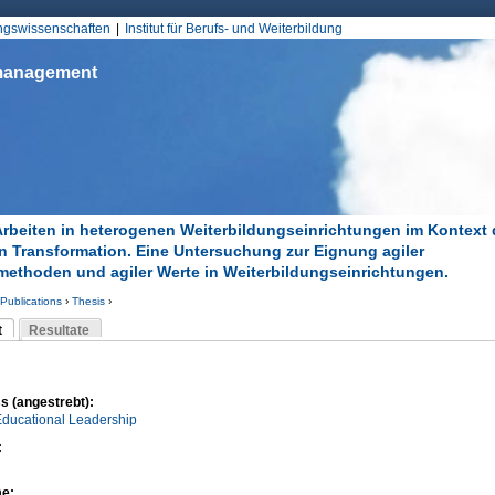
Jump to Navigation
ungswissenschaften
Institut für Berufs- und Weiterbildung
smanagement
Arbeiten in heterogenen Weiterbildungseinrichtungen im Kontext 
en Transformation. Eine Untersuchung zur Eignung agiler
methoden und agiler Werte in Weiterbildungseinrichtungen.
Publications
›
Thesis
›
d hier
t
Resultate
Reiter)
-Reiter
s (angestrebt):
Educational Leadership
:
me: