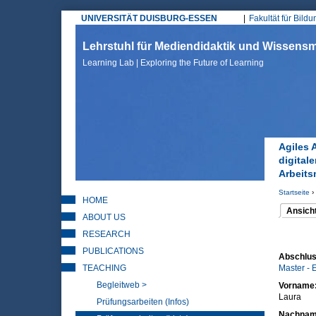
UNIVERSITÄT DUISBURG-ESSEN
Fakultät für Bild
Hauptmenü
Lehrstuhl für Mediendidaktik und Wissen
Learning Lab | Exploring the Future of Learning
Agiles 
digital
Arbeits
Startseite
›
HOME
Sie sin
Ansich
ABOUT US
(aktiver 
Haupt
RESEARCH
PUBLICATIONS
Abschlus
TEACHING
Master - 
Begleitweb >
Vorname
Laura
Prüfungsarbeiten (Infos)
Nachna