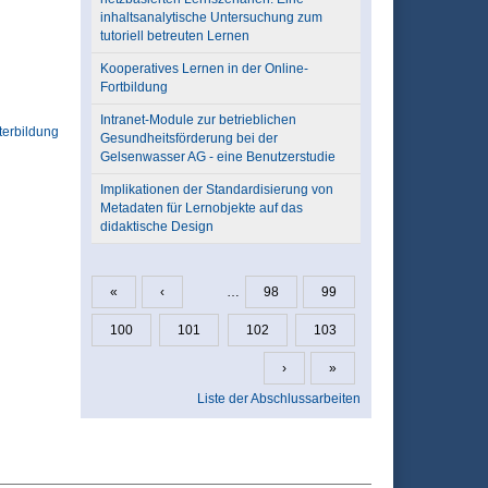
inhaltsanalytische Untersuchung zum
tutoriell betreuten Lernen
Kooperatives Lernen in der Online-
Fortbildung
Intranet-Module zur betrieblichen
terbildung
Gesundheitsförderung bei der
Gelsenwasser AG - eine Benutzerstudie
Implikationen der Standardisierung von
Metadaten für Lernobjekte auf das
didaktische Design
«
‹
…
98
99
Seiten
100
101
102
103
›
»
Liste der Abschlussarbeiten