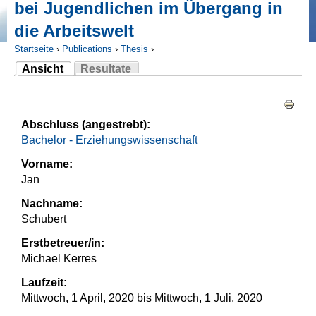
bei Jugendlichen im Übergang in
die Arbeitswelt
Startseite
›
Publications
›
Thesis
›
Ansicht
Resultate
Sie sind hier
(aktiver Reiter)
Haupt-Reiter
Abschluss (angestrebt):
Bachelor - Erziehungswissenschaft
Vorname:
Jan
Nachname:
Schubert
Erstbetreuer/in:
Michael Kerres
Laufzeit:
Mittwoch, 1 April, 2020
bis
Mittwoch, 1 Juli, 2020