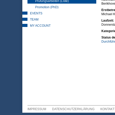
Prüfungsarbeiten (Liste)
Berikhov
Promotion (PhD)
Erstbetre
EVENTS
Michael K
TEAM
Laufzeit:
Donnersta
MY ACCOUNT
Kategori
Status de
Durchfüh
IMPRESSUM
DATENSCHUTZERKLÄRUNG
KONTAKT