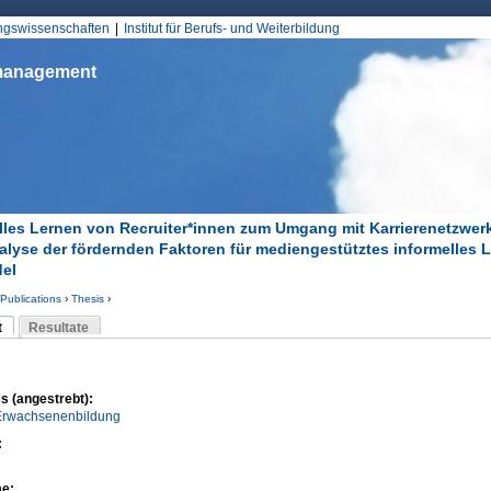
Jump to Navigation
ungswissenschaften
Institut für Berufs- und Weiterbildung
smanagement
lles Lernen von Recruiter*innen zum Umgang mit Karrierenetzwer
alyse der fördernden Faktoren für mediengestütztes informelles 
el
Publications
›
Thesis
›
d hier
t
Resultate
Reiter)
-Reiter
s (angestrebt):
 Erwachsenenbildung
:
me: