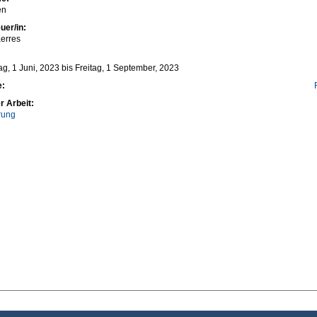
en
uer/in:
erres
g, 1 Juni, 2023
bis
Freitag, 1 September, 2023
e:
r Arbeit:
rung