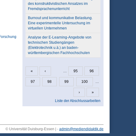
des konstruktivistischen Ansatzes im
Fremdsprachenunterricht
Burnout und kommunikative Belastung.
Eine experimentelle Untersuchung im
virtuellen Unternehmen
Forschung
Analyse der E-Learning-Angebote von
technischen Studiengängen
(Elektrotechnik u.ä.) an baden-
württembergischen Fachhochschulen
«
‹
…
95
96
Seiten
97
98
99
100
…
›
»
Liste der Abschlussarbeiten
© Universität Duisburg-Essen | -
admin@mediendidaktik.de