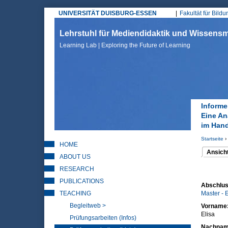
UNIVERSITÄT DUISBURG-ESSEN
Fakultät für Bild
Hauptmenü
Lehrstuhl für Mediendidaktik und Wissen
Learning Lab | Exploring the Future of Learning
Informe
Eine An
im Hand
Startseite
›
HOME
Sie sin
Ansich
ABOUT US
(aktiver 
Haupt
RESEARCH
PUBLICATIONS
Abschlus
TEACHING
Master -
Begleitweb >
Vorname
Elisa
Prüfungsarbeiten (Infos)
Nachna