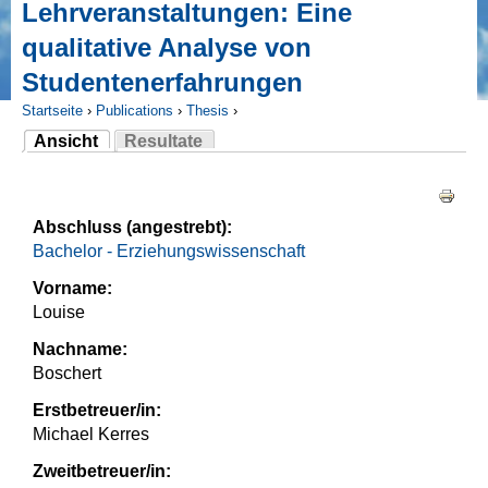
Lehrveranstaltungen: Eine
qualitative Analyse von
Studentenerfahrungen
Startseite
›
Publications
›
Thesis
›
Ansicht
Resultate
Sie sind hier
(aktiver Reiter)
Haupt-Reiter
Abschluss (angestrebt):
Bachelor - Erziehungswissenschaft
Vorname:
Louise
Nachname:
Boschert
Erstbetreuer/in:
Michael Kerres
Zweitbetreuer/in: