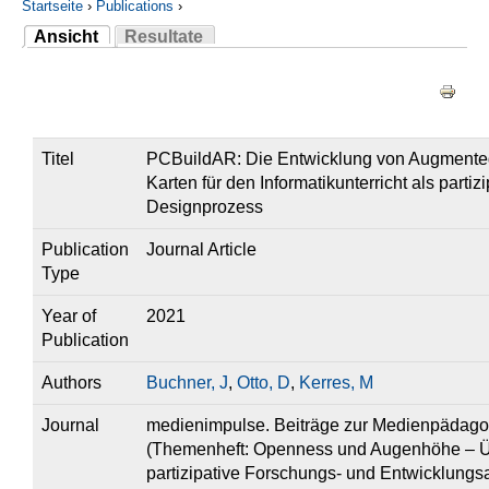
Startseite
›
Publications
›
Ansicht
Resultate
Sie sind hier
(aktiver Reiter)
Haupt-Reiter
Titel
PCBuildAR: Die Entwicklung von Augmented
Karten für den Informatikunterricht als partizi
Designprozess
Publication
Journal Article
Type
Year of
2021
Publication
Authors
Buchner, J
,
Otto, D
,
Kerres, M
Journal
medienimpulse. Beiträge zur Medienpädago
(Themenheft: Openness und Augenhöhe – 
partizipative Forschungs- und Entwicklungs