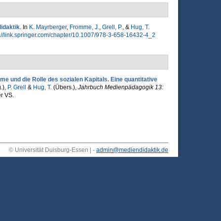
idaktik
. In
K. Mayrberger
,
Fromme, J.
,
Grell, P.
, &
Hug, T.
://link.springer.com/chapter/10.1007/978-3-658-16432-4_2
e und die Rolle des sozialen Kapitals. Eine quantitative
.),
P. Grell
&
Hug, T.
(Übers.)
,
Jahrbuch Medienpädagogik 13:
er VS.
© Universität Duisburg-Essen | -
admin@mediendidaktik.de