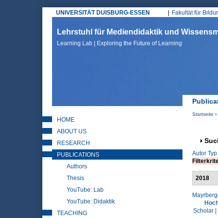
UNIVERSITÄT DUISBURG-ESSEN
Fakultät für Bild
Hauptmenü
Lehrstuhl für Mediendidaktik und Wissen
Learning Lab | Exploring the Future of Learning
Publica
Startseite
›
HOME
Sie sin
ABOUT US
Anz
Suc
RESEARCH
Autor
Typ
PUBLICATIONS
Filterkrit
Authors
Thesis
2018
YouTube: Lab
Mayrberge
YouTube: Didaktik
Hoch
Scholar |
TEACHING