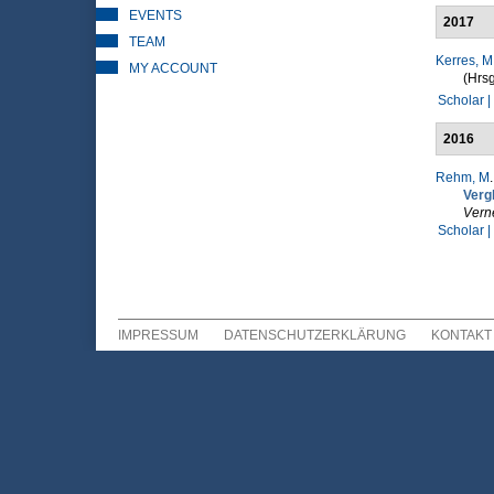
EVENTS
2017
TEAM
Kerres, M
MY ACCOUNT
(Hrsg
Scholar |
2016
Rehm, M
Verg
Vern
Scholar |
IMPRESSUM
DATENSCHUTZERKLÄRUNG
KONTAKT
Sekundär Menü