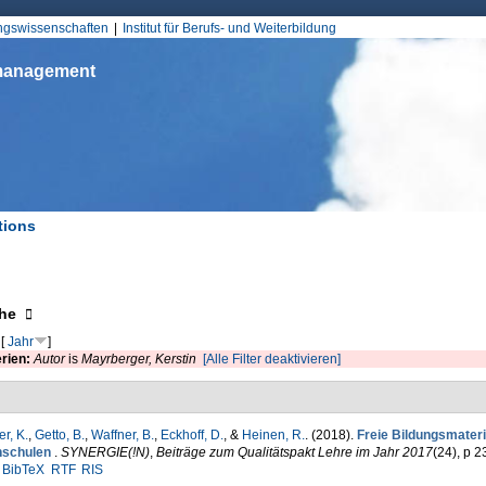
Jump to Navigation
ungswissenschaften
Institut für Berufs- und Weiterbildung
smanagement
tions
d hier
eigen
he
[
Jahr
]
erien:
Autor
is
Mayrberger, Kerstin
[Alle Filter deaktivieren]
r, K.
,
Getto, B.
,
Waffner, B.
,
Eckhoff, D.
, &
Heinen, R.
. (2018).
Freie Bildungsmateri
schulen
.
SYNERGIE(!N)
,
Beiträge zum Qualitätspakt Lehre im Jahr 2017
(24), p 2
BibTeX
RTF
RIS