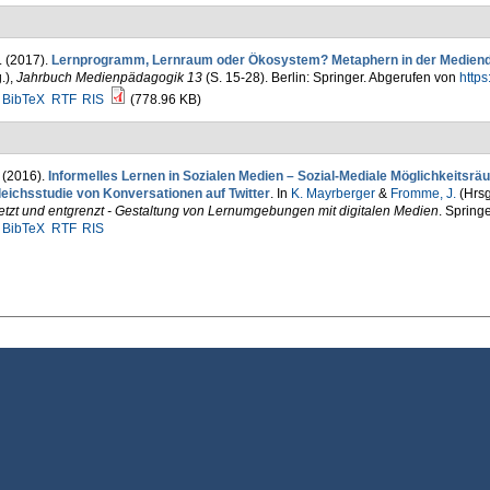
. (2017).
Lernprogramm, Lernraum oder Ökosystem? Metaphern in der Mediend
.)
,
Jahrbuch Medienpädagogik 13
(S. 15-28). Berlin: Springer. Abgerufen von
https
BibTeX
RTF
RIS
(778.96 KB)
. (2016).
Informelles Lernen in Sozialen Medien – Sozial-Mediale Möglichkeitsräum
leichsstudie von Konversationen auf Twitter
. In
K. Mayrberger
&
Fromme, J.
(Hrsg
etzt und entgrenzt - Gestaltung von Lernumgebungen mit digitalen Medien
. Spring
BibTeX
RTF
RIS