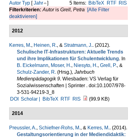
Autor
Typ
[
Jahr
]
5 Items:
BibTeX
RTF
RIS
Filterkriterien:
Autor
is
Grell, Petra
[Alle Filter
deaktivieren]
2012
Kerres, M.
,
Heinen, R.
, &
Stratmann, J.
. (2012).
Schulische IT‐Infrastrukturen: Aktuelle Trends
und ihre Implikationen für Schulentwicklung
. In
B. Eickelmann
,
Moser, H.
,
Niesyto, H.
,
Grell, P.
, &
Schulz-Zander, R.
(Hrsg.)
,
Jahrbuch
Medienpädagogik 9
. Wiesbaden: VS Verlag für
Sozialwissenschaften | Sprinter . doi:10.1007/978-
3-531-94219-3_8
DOI
Scholar |
BibTeX
RTF
RIS
(99.9 KB)
2014
Preussler, A.
,
Schiefner-Rohs, M.
, &
Kerres, M.
. (2014).
Gestaltungsorientierung in der Mediendidaktik: