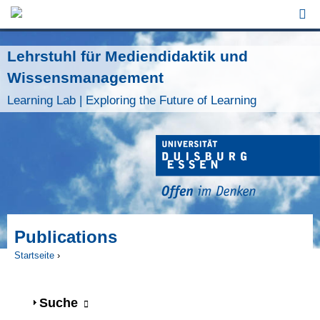
Jump to Navigation
Lehrstuhl für Mediendidaktik und
Wissensmanagement
Learning Lab | Exploring the Future of Learning
Publications
Startseite
›
Sie sind hier
Anzeigen
Suche