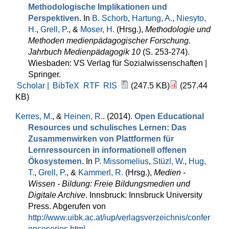
Methodologische Implikationen und
Perspektiven
. In
B. Schorb
,
Hartung, A.
,
Niesyto,
H.
,
Grell, P.
, &
Moser, H.
(Hrsg.)
,
Methodologie und
Methoden medienpädagogischer Forschung.
Jahrbuch Medienpädagogik 10
(S. 253-274).
Wiesbaden: VS Verlag für Sozialwissenschaften |
Springer.
Scholar |
BibTeX
RTF
RIS
(247.5 KB)
(257.44
KB)
Kerres, M.
, &
Heinen, R.
. (2014).
Open Educational
Resources und schulisches Lernen: Das
Zusammenwirken von Plattformen für
Lernressourcen in informationell offenen
Ökosystemen
. In
P. Missomelius
,
Stüzl, W.
,
Hug,
T.
,
Grell, P.
, &
Kammerl, R.
(Hrsg.)
,
Medien -
Wissen - Bildung: Freie Bildungsmedien und
Digitale Archive
. Innsbruck: Innsbruck University
Press. Abgerufen von
http://www.uibk.ac.at/iup/verlagsverzeichnis/confer
enceseries.html