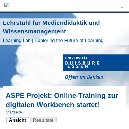
Jump to Navigation
Lehrstuhl für Mediendidaktik und
Wissensmanagement
Learning Lab | Exploring the Future of Learning
ASPE Projekt: Online-Training zur
digitalen Workbench startet!
Startseite
›
Ansicht
Resultate
Sie sind hier
(aktiver Reiter)