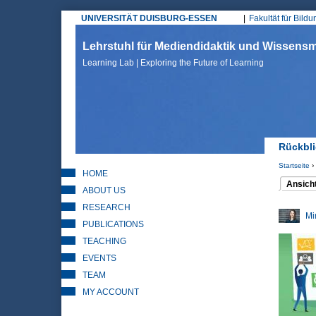
UNIVERSITÄT DUISBURG-ESSEN
Fakultät für Bild
Hauptmenü
Lehrstuhl für Mediendidaktik und Wissen
Learning Lab | Exploring the Future of Learning
Rückbli
Startseite
›
HOME
Sie sin
Ansich
ABOUT US
(aktiver 
Haupt
RESEARCH
Mi
PUBLICATIONS
TEACHING
EVENTS
TEAM
MY ACCOUNT