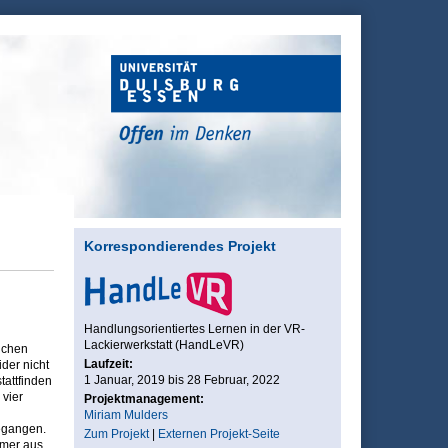
Korrespondierendes Projekt
Handlungsorientiertes Lernen in der VR-
Lackierwerkstatt (HandLeVR)
ichen
Laufzeit:
ider nicht
1 Januar, 2019
bis
28 Februar, 2022
tattfinden
 vier
Projektmanagement:
Miriam Mulders
egangen.
Zum Projekt
|
Externen Projekt-Seite
hmer aus