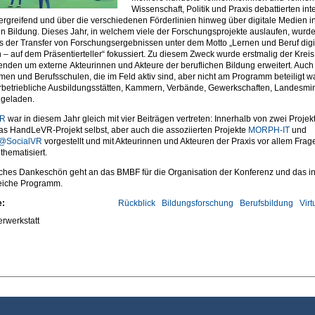
Wissenschaft, Politik und Praxis debattierten inte
ergreifend und über die verschiedenen Förderlinien hinweg über digitale Medien i
en Bildung. Dieses Jahr, in welchem viele der Forschungsprojekte auslaufen, wurd
 der Transfer von Forschungsergebnissen unter dem Motto „Lernen und Beruf digi
 – auf dem Präsentierteller“ fokussiert. Zu diesem Zweck wurde erstmalig der Kreis
nden um externe Akteurinnen und Akteure der beruflichen Bildung erweitert. Auch
en und Berufsschulen, die im Feld aktiv sind, aber nicht am Programm beteiligt w
betriebliche Ausbildungsstätten, Kammern, Verbände, Gewerkschaften, Landesmin
ngeladen.
R
war in diesem Jahr gleich mit vier Beiträgen vertreten: Innerhalb von zwei Projek
s HandLeVR-Projekt selbst, aber auch die assoziierten Projekte
MORPH-IT
und
SocialVR
vorgestellt und mit Akteurinnen und Akteuren der Praxis vor allem Frag
thematisiert.
iches Dankeschön geht an das BMBF für die Organisation der Konferenz und das in
eiche Programm.
e:
Rückblick
Bildungsforschung
Berufsbildung
Virt
rwerkstatt