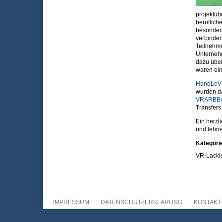
projektüb
beruflich
besonders
verbinden
Teilnehme
Unternehm
dazu über
waren ei
HandLeV
wurden da
VRARBB@
Transfers 
Ein herzl
und lehrr
Kategori
VR-Lackie
IMPRESSUM
DATENSCHUTZERKLÄRUNG
KONTAKT
Sekundär Menü