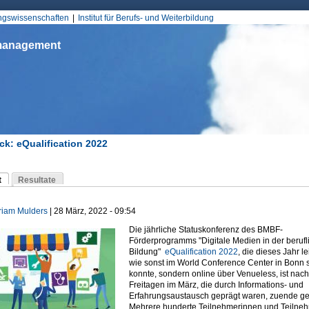
Jump to Navigation
ungswissenschaften
Institut für Berufs- und Weiterbildung
smanagement
ck: eQualification 2022
d hier
t
Resultate
Reiter)
-Reiter
riam Mulders
| 28 März, 2022 - 09:54
Die jährliche Statuskonferenz des BMBF-
Förderprogramms "Digitale Medien in der berufl
Bildung"
eQualification 2022
, die dieses Jahr le
wie sonst im World Conference Center in Bonn s
konnte, sondern online über Venueless, ist nach
Freitagen im März, die durch Informations- und
Erfahrungsaustausch geprägt waren, zuende g
Mehrere hunderte Teilnehmerinnen und Teilne