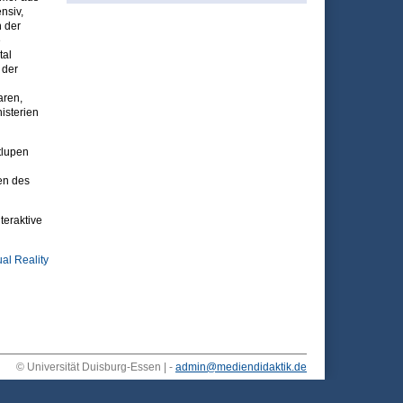
nsiv,
n der
e
tal
 der
aren,
isterien
tlupen
en des
teraktive
ual Reality
© Universität Duisburg-Essen | -
admin@mediendidaktik.de