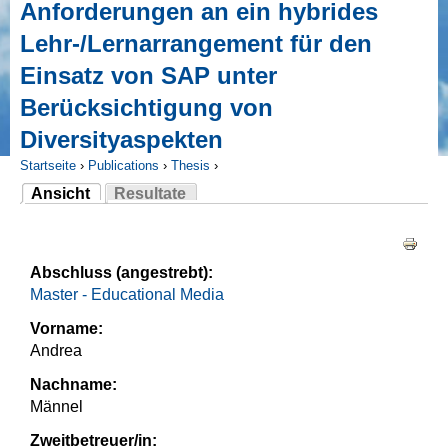
Anforderungen an ein hybrides
Lehr-/Lernarrangement für den
Einsatz von SAP unter
Berücksichtigung von
Diversityaspekten
Startseite
›
Publications
›
Thesis
›
Ansicht
Resultate
Sie sind hier
(aktiver Reiter)
Haupt-Reiter
Abschluss (angestrebt):
Master - Educational Media
Vorname:
Andrea
Nachname:
Männel
Zweitbetreuer/in: