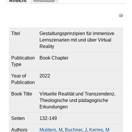
Ansicht
Resultate
Sie sind hier
(aktiver Reiter)
Haupt-Reiter
Titel
Gestaltungsprinzipien für immersive
Lernszenarien mit und über Virtual
Reality
Publication
Book Chapter
Type
Year of
2022
Publication
Book Title
Virtuelle Realität und Transzendenz.
Theologische und pädagogische
Erkundungen
Seiten
132-149
Authors
Mulders, M
,
Buchner, J
,
Kerres, M