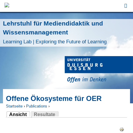
Jump to Navigation
Lehrstuhl für Mediendidaktik und
Wissensmanagement
Learning Lab | Exploring the Future of Learning
Offene Ökosysteme für OER
Startseite
›
Publications
›
Ansicht
Resultate
Sie sind hier
(aktiver Reiter)
Haupt-Reiter