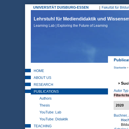
UNIVERSITÄT DUISBURG-ESSEN
Fakultät für Bild
Hauptmenü
Lehrstuhl für Mediendidaktik und Wissen
Learning Lab | Exploring the Future of Learning
Publica
Startseite
›
HOME
Sie sin
ABOUT US
Anz
Suc
RESEARCH
Autor
Typ
PUBLICATIONS
Filterkrit
Authors
Thesis
2020
YouTube: Lab
Buchner, 
YouTube: Didaktik
Hoch
Bildu
TEACHING