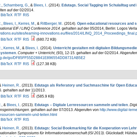
.
,
Scharnberg, G.
, &
Blees, I.
. (2014).
Edutags. Social Tagging im Schulalltag und 
ten auf der 02/2014.
BibTeX
RTF
RIS
.
,
Blees, I.
,
Kerres, M.
, &
Rittberger, M.
. (2014).
Open educational resources and s
national EIF / LINQ Conference 2014
. gehalten auf der 05/2014, Berlin: Logos Ver
vations.eu/sites/learning-innovations.eu/files/2014/LINQ_2014_Proceedings_final
BibTeX
RTF
RIS
(680.72 KB)
.
,
Kerres, M.
, &
Blees, I.
. (2014).
Unterricht gestalten mit digitalen Bildungsmedie
systemen
.
Computer + Unterricht
, (93), 12-15. gehalten auf der 02/2014. Abgerufe
ag.de/go/DF85FF55D28841E896554DD8731AB5E2
BibTeX
RTF
RIS
(127.38 KB)
 &
Heinen, R.
. (2013).
Edutags als Referatory und Suchmaschine für Open Educa
. gehalten auf der 11/2013.
BibTeX
RTF
RIS
(585.9 KB)
.
, &
Blees, I.
. (2013).
Edutags – Digitale Lernresourcen sammeln und teilen
.
Digi
unsgeinrichtungen
. gehalten auf der 07/2013. Abgerufen von
http://www.digital-lern
resourcen-sammeln-und-teilen.html
BibTeX
RTF
RIS
 &
Heinen, R.
. (2013).
Edutags: Social Bookmarking für die Kooperation von Lehrk
nationalen Symposiums für Informationswissenschaft (ISI 2013)
. Glückstadt: Hülsb