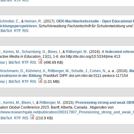
BibTeX
RTF
RIS
Schindler, C.
, &
Heinen, R.
. (2017).
OER-Machbarkeitsstudie - Open Educational
icklungsperspektiven
.
SchulVerwaltung Fachzeitschrift für Schulentwicklung u
BibTeX
RTF
RIS
.
,
Kerres, M.
,
Scharnberg, G.
,
Blees, I.
, &
Rittberger, M.
. (2016).
A federated refere
active Media in Education
,
13
(1), 1-6. doi:http://dx.doi.org/10.5334/jime.413
lar |
BibTeX
RTF
RIS
(496.69 KB)
Hirschmann, D.
,
Kühnlenz, A.
,
Rittberger, M.
,
Schulte, J.
,
Cohen, N.
, u. a.
. (2016).
Ma
strukturen in der Bildung
. Frankfurt: DIPF. doi:urn:nbn:de:0111-pedocs-117154
lar |
BibTeX
RTF
RIS
(1.01 MB)
.
,
Kerres, M.
,
Blees, I.
, &
Rittberger, M.
. (2015).
Provisioning strong and weak OER
ation Global Conference 2015
. Banff, Alberta, Canada . Abgerufen von
s://www.researchgate.net/publication/280317907_Provisioning_strong_and_wea
BibTeX
RTF
RIS
(210.9 KB)