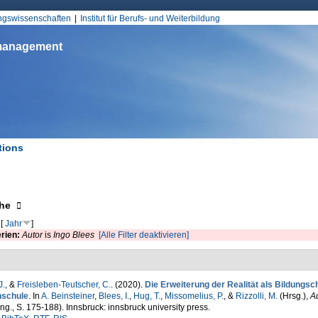
Jump to Navigation
ungswissenschaften
Institut für Berufs- und Weiterbildung
smanagement
tions
d hier
eigen
he
[
Jahr
]
erien:
Autor
is
Ingo Blees
[Alle Filter deaktivieren]
J.
, &
Freisleben-Teutscher, C.
. (2020).
Die Erweiterung der Realität als Bildungsc
schule
. In
A. Beinsteiner
,
Blees, I.
,
Hug, T.
,
Missomelius, P.
, &
Rizzolli, M.
(Hrsg.)
,
Au
ng., S. 175-188). Innsbruck: innsbruck university press.