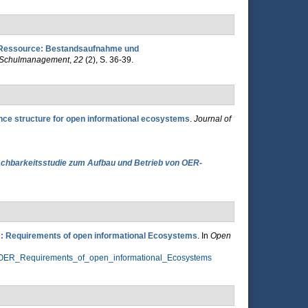
 Ressource: Bestandsaufnahme und
nd Schulmanagement
,
22
(2), S. 36-39.
nce structure for open informational ecosystems
.
Journal of
chbarkeitsstudie zum Aufbau und Betrieb von OER-
: Requirements of open informational Ecosystems
. In
Open
k_OER_Requirements_of_open_informational_Ecosystems