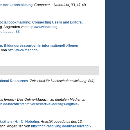
in der Lehrerbildung
.
Computer + Unterricht
,
93
, 47-49.
ocial bookmarking: Connecting Users and Editors
.
lag. Abgerufen von
http://www.learning-
.pdf#page=33
n. Bildungsressourcen in informationell offenen
n von
http://www.friedrich-
tional Resources
.
Zeitschrift für Hochschulentwicklung
,
8
(4),
tal lernen - Das Online-Magazin zu digitalen Medien in
en.de/nachrichten/diverses/artikel/edutags-digitale-
räften
. (
H. - C. Hobohm
, Hrsg.
)
Proceedings des 13.
usch. Abgerufen von
http://nbn-resolving.de/urn/resolver.pl?