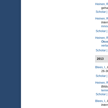
Heinen, R
gehal
Scholar |
Heinen, R
Inter
inno
Scholar |
Heinen, R
Öko
verl
Scholar |
2013
Blees, I.
,
26-36
Scholar |
Heinen, R
Bild
lern
Scholar |
Blees, I.
,
Inter