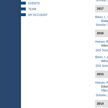
Scholar |
EVENTS
2017
TEAM
MY ACCOUNT
Blees, I.
,
Entw
Scholar |
2016
Heinen, R
Inter
DOI
Scho
Blees, I.
,
Infra
DOI
Scho
2015
Heinen, R
Educ
http
Scholar |
2014