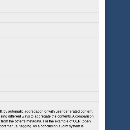
taff, by automatic aggregation or with user generated content.
 using different ways to aggregate the contents. A comparison
it from the other’s metadata. For the example of OER (open
ort manual tagging. As a conclusion a joint system is