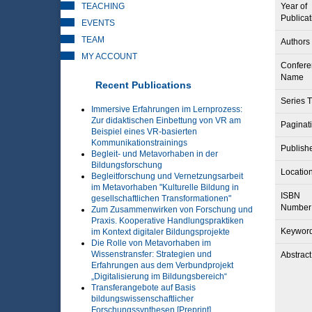
TEACHING
Year of
Publicat
EVENTS
TEAM
Authors
MY ACCOUNT
Confere
Name
Recent Publications
Series T
Immersive Erfahrungen im Lernprozess:
Zur didaktischen Einbettung von VR am
Paginat
Beispiel eines VR-basierten
Kommunikationstrainings
Publish
Begleit- und Metavorhaben in der
Bildungsforschung
Locatio
Begleitforschung und Vernetzungsarbeit
im Metavorhaben "Kulturelle Bildung in
ISBN
gesellschaftlichen Transformationen"
Number
Zum Zusammenwirken von Forschung und
Praxis. Kooperative Handlungspraktiken
Keywor
im Kontext digitaler Bildungsprojekte
Die Rolle von Metavorhaben im
Wissenstransfer: Strategien und
Abstract
Erfahrungen aus dem Verbundprojekt
„Digitalisierung im Bildungsbereich“
Transferangebote auf Basis
bildungswissenschaftlicher
Forschungssynthesen [Preprint]