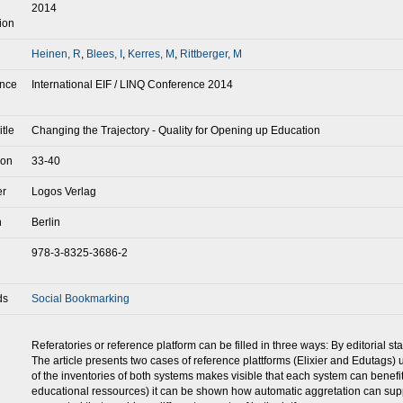
2014
ion
Heinen, R
,
Blees, I
,
Kerres, M
,
Rittberger, M
nce
International EIF / LINQ Conference 2014
itle
Changing the Trajectory - Quality for Opening up Education
ion
33-40
er
Logos Verlag
n
Berlin
978-3-8325-3686-2
ds
Social Bookmarking
Referatories or reference platform can be filled in three ways: By editorial s
The article presents two cases of reference plattforms (Elixier and Edutags)
of the inventories of both systems makes visible that each system can benef
educational ressources) it can be shown how automatic aggretation can supp