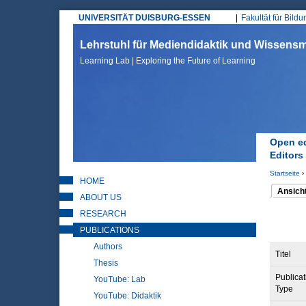
UNIVERSITÄT DUISBURG-ESSEN
Fakultät für Bild
Hauptmenü
Lehrstuhl für Mediendidaktik und Wissen
Learning Lab | Exploring the Future of Learning
Open ed
Editors
Startseite
›
HOME
Sie sin
Ansich
ABOUT US
(aktiver 
Haupt
RESEARCH
PUBLICATIONS
Authors
Titel
Thesis
Publicat
YouTube: Lab
Type
YouTube: Didaktik