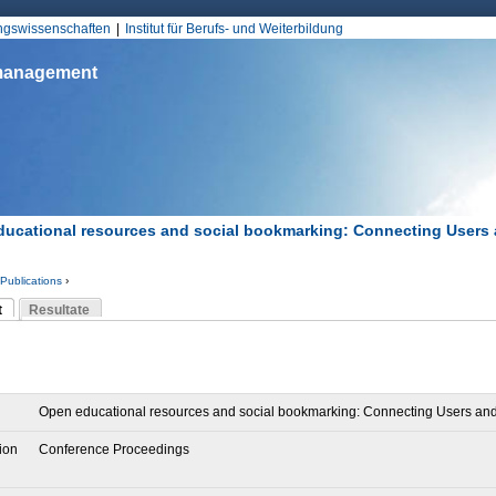
Jump to Navigation
ungswissenschaften
Institut für Berufs- und Weiterbildung
smanagement
ucational resources and social bookmarking: Connecting Users
Publications
›
d hier
t
Resultate
Reiter)
-Reiter
Open educational resources and social bookmarking: Connecting Users and
ion
Conference Proceedings