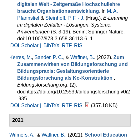
digitalen Welt - Zeitgemäße Hochschullehre
braucht Organisationsentwicklung
. In
M. A.
Pfannstiel
&
Steinhoff, P. F. - J.
(Hrsg.)
,
E-Learning
im digitalen Zeitalter - Lösungen, Systeme,
Anwendungen
(S. 3-19). Berlin: Springer Nature.
doi:10.1007/978-3-658-36113-6_1
DOI
Scholar |
BibTeX
RTF
RIS
Kerres, M.
,
Sander, P. C.
, &
Waffner, B.
. (2022).
Zum
Zusammenwirken von Bildungsforschung und
Bildungspraxis: Gestaltungsorientierte
Bildungsforschung als Ko-Konstruktion
.
Bildungsforschung.org
, (2).
doi:https://doi.org/10.25539/bildungsforschung.v0i2
.935
DOI
Scholar |
BibTeX
RTF
RIS
(357.18 KB)
2021
Wilmers, A.
, &
Waffner, B.
. (2021).
School Education