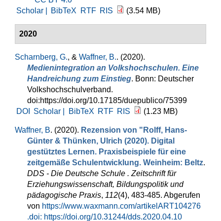
Scholar |
BibTeX
RTF
RIS
(3.54 MB)
2020
Scharnberg, G.
, &
Waffner, B.
. (2020).
Medienintegration an Volkshochschulen. Eine
Handreichung zum Einstieg
. Bonn: Deutscher
Volkshochschulverband.
doi:https://doi.org/10.17185/duepublico/75399
DOI
Scholar |
BibTeX
RTF
RIS
(1.23 MB)
Waffner, B
. (2020).
Rezension von "Rolff, Hans-
Günter & Thünken, Ulrich (2020). Digital
gestütztes Lernen. Praxisbeispiele für eine
zeitgemäße Schulentwicklung. Weinheim: Beltz
.
DDS - Die Deutsche Schule . Zeitschrift für
Erziehungswissenschaft, Bildungspolitik und
pädagogische Praxis
,
112
(4), 483-485. Abgerufen
von
https://www.waxmann.com/artikelART104276
.doi: https://doi.org/10.31244/dds.2020.04.10