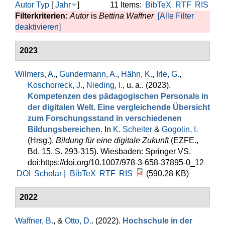
Autor
Typ
[
Jahr
]
11 Items:
BibTeX
RTF
RIS
Filterkriterien:
Autor
is
Bettina Waffner
[Alle Filter
deaktivieren]
2023
Wilmers, A.
,
Gundermann, A.
,
Hähn, K.
,
Irle, G.
,
Koschorreck, J.
,
Nieding, I.
, u. a.
. (2023).
Kompetenzen des pädagogischen Personals in
der digitalen Welt. Eine vergleichende Übersicht
zum Forschungsstand in verschiedenen
Bildungsbereichen
. In
K. Scheiter
&
Gogolin, I.
(Hrsg.)
,
Bildung für eine digitale Zukunft
(EZFE.,
Bd. 15, S. 293-315). Wiesbaden: Springer VS.
doi:https://doi.org/10.1007/978-3-658-37895-0_12
DOI
Scholar |
BibTeX
RTF
RIS
(590.28 KB)
2022
Waffner, B.
, &
Otto, D.
. (2022).
Hochschule in der