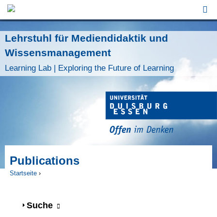
Jump to Navigation
Lehrstuhl für Mediendidaktik und
Wissensmanagement
Learning Lab | Exploring the Future of Learning
Publications
Startseite
›
Sie sind hier
Anzeigen
Suche