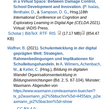
in a Virtual Space: Between Damage Control,
School Development and Innovation
. (
P. Isaías
,
Ifenthaler, D.
, &
Sampson, D. G.
, Hrsg.
)
18th
International Conference on Cognition and
Exploratory Learning in Digital Age (CELDA 2021)
.
Virtual: IADIS Press.
Scholar |
BibTeX
RTF
RIS
(17.17 MB)
(854.47
KB)
Waffner, B
. (2021).
Schulentwicklung in der digital
geprägten Welt: Strategien,
Rahmenbedingungen und Implikationen für
Schulleitungshandeln
. In
A. Wilmers
,
Achenbach,
M.
, &
Keller, C.
(Hrsg.)
,
Bildung im digitalen
Wandel Organisationsentwicklung in
Bildungseinrichtungen
(Bd. 2, S. 67-104). Münster:
Waxmann. Abgerufen von
https://www.waxmann.com/waxmann-buecher/?
tx_p2waxmann_pi2%5bbuchnr%5d=4455&tx_p2w
axmann_pi2%5baction%5d=show
CC BY 4.0