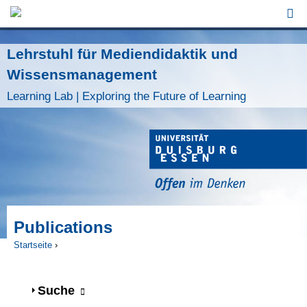
Jump to Navigation
Lehrstuhl für Mediendidaktik und
Wissensmanagement
Learning Lab | Exploring the Future of Learning
Publications
Startseite
›
Sie sind hier
Anzeigen
Suche