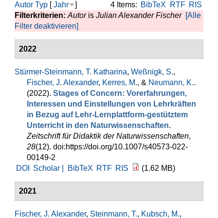
Autor
Typ
[
Jahr
]
4 Items:
BibTeX
RTF
RIS
Filterkriterien:
Autor
is
Julian Alexander Fischer
[Alle
Filter deaktivieren]
2022
Stürmer-Steinmann, T. Katharina
,
Weßnigk, S.
,
Fischer, J. Alexander
,
Kerres, M.
, &
Neumann, K.
.
(2022).
Stages of Concern: Vorerfahrungen,
Interessen und Einstellungen von Lehrkräften
in Bezug auf Lehr-Lernplattform-gestütztem
Unterricht in den Naturwissenschaften
.
Zeitschrift für Didaktik der Naturwissenschaften
,
28
(12). doi:https://doi.org/10.1007/s40573-022-
00149-2
DOI
Scholar |
BibTeX
RTF
RIS
(1.62 MB)
2021
Fischer, J. Alexander
,
Steinmann, T.
,
Kubsch, M.
,