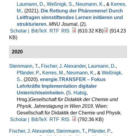
Laumann, D.
,
Weßnigk, S.
,
Neumann, K.
, &
Kerres,
M.
. (2021).
Die Rettung der Phänomene! Durch
Leitfragen sinnstiftendes Lernen initiieren und
strukturieren
.
MNU Journal
, (2).
Scholar |
BibTeX
RTF
RIS
(610.32 KB)
(914.23
KB)
2020
Steinmann, T.
,
Fischer, J. Alexander
,
Laumann, D.
,
Pfänder, P.
,
Kerres, M.
,
Neumann, K.
, &
Weßnigk,
S.
. (2020).
energie.TRANSFER – Fokus
Lehrkräfte Implementation digitaler
Unterrichtseinheiten
. (
S. Habig
,
Hrsg.
)
Gesellschaft für Didaktik der Chemie und
Physik, Jahrestagung in Wien 2019
. Wien:
Gesellschaft für Didaktik der Chemie und Physik.
Scholar |
BibTeX
RTF
RIS
(792.36 KB)
Fischer, J. Alexander
,
Steinmann, T.
,
Pfänder, P.
,