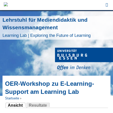
Jump to Navigation
Lehrstuhl für Mediendidaktik und
Wissensmanagement
Learning Lab | Exploring the Future of Learning
OER-Workshop zu E-Learning-
Support am Learning Lab
Startseite
›
Ansicht
Resultate
Sie sind hier
(aktiver Reiter)