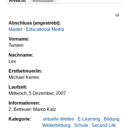
Ansicht
Resultate
Sie sind hier
(aktiver Reiter)
Haupt-Reiter
Abschluss (angestrebt):
Master - Educational Media
Vorname:
Torsten
Nachname:
Lex
Erstbetreuer/in:
Michael Kerres
Laufzeit:
Mittwoch, 5 Dezember, 2007
Informationen:
2. Betreuer: Marco Kalz
Kategorie:
virtuelle Welten
E-Learning
Bildung
Weiterbildung
Schule
Second Life