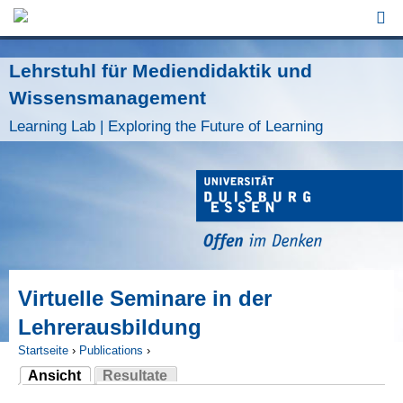
Jump to Navigation
Lehrstuhl für Mediendidaktik und
Wissensmanagement
Learning Lab | Exploring the Future of Learning
Virtuelle Seminare in der
Lehrerausbildung
Startseite
›
Publications
›
Ansicht
Resultate
Sie sind hier
(aktiver Reiter)