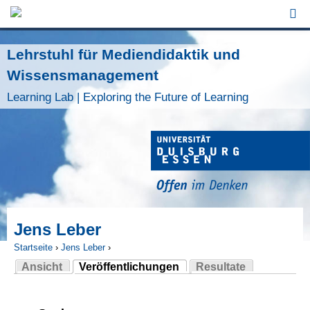
Jump to Navigation
Lehrstuhl für Mediendidaktik und
Wissensmanagement
Learning Lab | Exploring the Future of Learning
Jens Leber
Startseite
›
Jens Leber
›
Ansicht
Veröffentlichungen
Resultate
Sie sind hier
(aktiver Reiter)
Haupt-Reiter