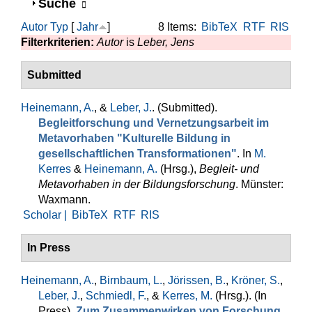
Anzeigen
Suche
Autor
Typ
[
Jahr
]
8 Items:
BibTeX
RTF
RIS
Filterkriterien:
Autor
is
Leber, Jens
Submitted
Heinemann, A.
, &
Leber, J.
. (Submitted).
Begleitforschung und Vernetzungsarbeit im
Metavorhaben "Kulturelle Bildung in
gesellschaftlichen Transformationen"
. In
M.
Kerres
&
Heinemann, A.
(Hrsg.)
,
Begleit- und
Metavorhaben in der Bildungsforschung
. Münster:
Waxmann.
Scholar |
BibTeX
RTF
RIS
In Press
Heinemann, A.
,
Birnbaum, L.
,
Jörissen, B.
,
Kröner, S.
,
Leber, J.
,
Schmiedl, F.
, &
Kerres, M.
(Hrsg.)
. (In
Press).
Zum Zusammenwirken von Forschung