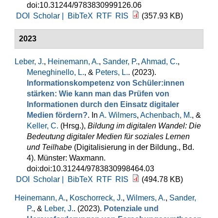
doi:10.31244/9783830999126.06
DOI
Scholar |
BibTeX
RTF
RIS
(357.93 KB)
2023
Leber, J.
,
Heinemann, A.
,
Sander, P.
,
Ahmad, C.
,
Meneghinello, L.
, &
Peters, L.
. (2023).
Informationskompetenz von Schüler:innen
stärken: Wie kann man das Prüfen von
Informationen durch den Einsatz digitaler
Medien fördern?
. In
A. Wilmers
,
Achenbach, M.
, &
Keller, C.
(Hrsg.)
,
Bildung im digitalen Wandel: Die
Bedeutung digitaler Medien für soziales Lernen
und Teilhabe
(Digitalisierung in der Bildung., Bd.
4). Münster: Waxmann.
doi:doi:10.31244/9783830998464.03
DOI
Scholar |
BibTeX
RTF
RIS
(494.78 KB)
Heinemann, A.
,
Koschorreck, J.
,
Wilmers, A.
,
Sander,
P.
, &
Leber, J.
. (2023).
Potenziale und