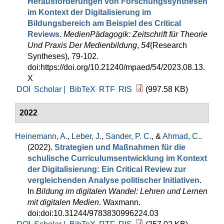
Herausforderungen von Forschungssynthesen
im Kontext der Digitalisierung im
Bildungsbereich am Beispiel des Critical
Reviews
.
MedienPädagogik: Zeitschrift für Theorie
Und Praxis Der Medienbildung
,
54
(Research
Syntheses), 79-102.
doi:https://doi.org/10.21240/mpaed/54/2023.08.13.
X
DOI
Scholar |
BibTeX
RTF
RIS
(997.58 KB)
2022
Heinemann, A.
,
Leber, J.
,
Sander, P. C.
, &
Ahmad, C.
.
(2022).
Strategien und Maßnahmen für die
schulische Curriculumsentwicklung im Kontext
der Digitalisierung: Ein Critical Review zur
vergleichenden Analyse politischer Initiativen
.
In
Bildung im digitalen Wandel: Lehren und Lernen
mit digitalen Medien
. Waxmann.
doi:doi:10.31244/9783830996224.03