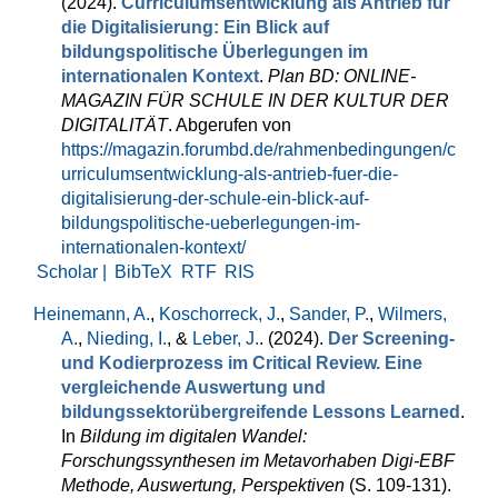
(2024).
Curriculumsentwicklung als Antrieb für
die Digitalisierung: Ein Blick auf
bildungspolitische Überlegungen im
internationalen Kontext
.
Plan BD: ONLINE-
MAGAZIN FÜR SCHULE IN DER KULTUR DER
DIGITALITÄT
. Abgerufen von
https://magazin.forumbd.de/rahmenbedingungen/c
urriculumsentwicklung-als-antrieb-fuer-die-
digitalisierung-der-schule-ein-blick-auf-
bildungspolitische-ueberlegungen-im-
internationalen-kontext/
Scholar |
BibTeX
RTF
RIS
Heinemann, A.
,
Koschorreck, J.
,
Sander, P.
,
Wilmers,
A.
,
Nieding, I.
, &
Leber, J.
. (2024).
Der Screening-
und Kodierprozess im Critical Review. Eine
vergleichende Auswertung und
bildungssektorübergreifende Lessons Learned
.
In
Bildung im digitalen Wandel:
Forschungssynthesen im Metavorhaben Digi-EBF
Methode, Auswertung, Perspektiven
(S. 109-131).