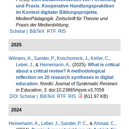
und Praxis. Kooperative Handlungspraktiken
im Kontext digitaler Bildungsprojekte
.
MedienPädagogik. Zeitschrift für Theorie und
Praxis der Medienbildung
.
Scholar |
BibTeX
RTF
RIS
2025
Wilmers, A.
,
Sander, P.
,
Koschorreck, J.
,
Keller, C.
,
Leber, J.
, &
Heinemann, A.
. (2025).
What is critical
about a critical review? A methodological
reflection on 20 research syntheses in digital
education
.
Nordic Journal of Systematic Reviews
in Education
,
3
. doi:10.23865/njsre.v3.7059
DOI
Scholar |
BibTeX
RTF
RIS
(611.97 KB)
2024
Heinemann, A.
,
Leber, J.
,
Sander, P. C.
, &
Ahmad, C.
.