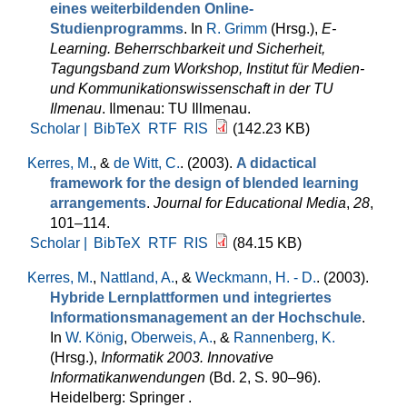
eines weiterbildenden Online-
Studienprogramms
. In
R. Grimm
(Hrsg.)
,
E-
Learning. Beherrschbarkeit und Sicherheit,
Tagungsband zum Workshop, Institut für Medien-
und Kommunikationswissenschaft in der TU
Ilmenau
. Ilmenau: TU Illmenau.
Scholar |
BibTeX
RTF
RIS
(142.23 KB)
Kerres, M.
, &
de Witt, C.
. (2003).
A didactical
framework for the design of blended learning
arrangements
.
Journal for Educational Media
,
28
,
101–114.
Scholar |
BibTeX
RTF
RIS
(84.15 KB)
Kerres, M.
,
Nattland, A.
, &
Weckmann, H. - D.
. (2003).
Hybride Lernplattformen und integriertes
Informationsmanagement an der Hochschule
.
In
W. König
,
Oberweis, A.
, &
Rannenberg, K.
(Hrsg.)
,
Informatik 2003. Innovative
Informatikanwendungen
(Bd. 2, S. 90–96).
Heidelberg: Springer .