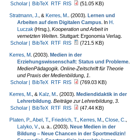
Scholar |
BibTeX
RTF
RIS
(51.05 KB)
Stratmann, J.
, &
Kerres, M.
. (2003).
Lernen und
Arbeiten auf dem Digitalen Campus
. In
H.
Luczak
(Hrsg.)
,
Kooperation und Arbeit in
vernetzten Welten
. Stuttgart: Ergonomia Verlag.
Scholar |
BibTeX
RTF
RIS
(721.5 KB)
Kerres, M
. (2003).
Medien in der
Erziehungswissenschaft: Status und Probleme
.
MedienPädagogik. Online-Zeitschrift für Theorie
und Praxis der Medienbildung
,
1
.
Scholar |
BibTeX
RTF
RIS
(769.03 KB)
Kerres, M.
, &
Kalz, M.
. (2003).
Mediendidaktik in der
Lehrerbildung
.
Beiträge zur Lehrerbildung
,
3
.
Scholar |
BibTeX
RTF
RIS
(47.44 KB)
Platen, P.
,
Abel, T.
,
Friedrich, T.
,
Kerres, M.
,
Close, C.
,
Lalyko, V.
, u. a.
. (2003).
Neue Medien in der
Bildung – Neue Chancen in der Sportmedizin!