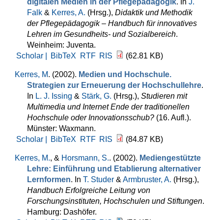
digitalen Medien in der Pflegepädagogik
. In
J.
Falk
&
Kerres, A.
(Hrsg.)
,
Didaktik und Methodik
der Pflegepädagogik – Handbuch für innovatives
Lehren im Gesundheits- und Sozialbereich
.
Weinheim: Juventa.
Scholar |
BibTeX
RTF
RIS
(62.81 KB)
Kerres, M
. (2002).
Medien und Hochschule.
Strategien zur Erneuerung der Hochschullehre
.
In
L. J. Issing
&
Stärk, G.
(Hrsg.)
,
Studieren mit
Multimedia und Internet Ende der traditionellen
Hochschule oder Innovationsschub?
(16. Aufl.).
Münster: Waxmann.
Scholar |
BibTeX
RTF
RIS
(84.87 KB)
Kerres, M.
, &
Horsmann, S.
. (2002).
Mediengestützte
Lehre: Einführung und Etablierung alternativer
Lernformen
. In
T. Studer
&
Armbruster, A.
(Hrsg.)
,
Handbuch Erfolgreiche Leitung von
Forschungsinstituten, Hochschulen und Stiftungen
.
Hamburg: Dashöfer.