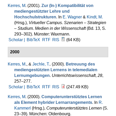
Kerres, M
. (2001).
Zur (In-) Kompatibilität von
mediengestützter Lehre und
Hochschulstrukturen
. In
E. Wagner
&
Kindt, M.
(Hrsg.)
,
Virtueller Campus. Szenarien – Strategien
– Studium. Medien in der Wissenschaft
(Bd. 13, S.
293–302). Münster: Waxmann.
Scholar |
BibTeX
RTF
RIS
(64 KB)
2000
Kerres, M.
, &
Jechle, T.
. (2000).
Betreuung des
mediengestützten Lernens in telemedialen
Lernumgebungen
.
Unterrichtswissenschaft
,
28
,
257–277.
Scholar |
BibTeX
RTF
RIS
(247.49 KB)
Kerres, M
. (2000).
Computerunterstütztes Lernen
als Element hybrider Lernarrangements
. In
R.
Kammerl
(Hrsg.)
,
Computerunterstütztes Lernen
(S.
23–39). München: Oldenbourg.