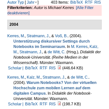
Autor
Typ
[
Jahr
]
403 Items:
BibTeX
RTF
RIS
Filterkriterien:
Autor
is
Michael Kerres
[Alle Filter
deaktivieren]
2004
Kerres, M.
,
Stratmann, J.
, &
Voß, B.
. (2004).
Unterstützung diskursiver Settings durch
Notebooks im Seminarraum
. In
M. Kerres
,
Kalz,
M.
,
Stratmann, J.
, &
de Witt, C.
(Hrsg.)
,
Didaktik der
Notebook-Universität. (Reihe Medien in der
Wissenschaft)
. Münster: Waxmann.
Scholar |
BibTeX
RTF
RIS
(446.64 KB)
Kerres, M.
,
Kalz, M.
,
Stratmann, J.
, &
de Witt, C.
.
(2004).
Warum Notebooks? Von der virtuellen
Hochschule zum mobilen Lernen auf dem
digitalen Campus
. In
Didaktik der Notebook-
Universität
. Münster: Waxmann.
Scholar |
BibTeX
RTF
RIS
(198.7 KB)