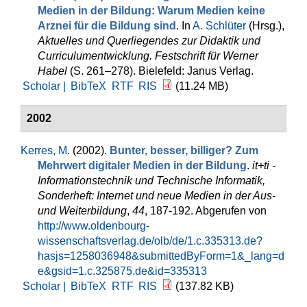
Medien in der Bildung: Warum Medien keine
Arznei für die Bildung sind
. In
A. Schlüter
(Hrsg.)
,
Aktuelles und Querliegendes zur Didaktik und
Curriculumentwicklung. Festschrift für Werner
Habel
(S. 261–278). Bielefeld: Janus Verlag.
Scholar |
BibTeX
RTF
RIS
(11.24 MB)
2002
Kerres, M
. (2002).
Bunter, besser, billiger? Zum
Mehrwert digitaler Medien in der Bildung
.
it+ti -
Informationstechnik und Technische Informatik,
Sonderheft: Internet und neue Medien in der Aus-
und Weiterbildung
,
44
, 187-192. Abgerufen von
http://www.oldenbourg-
wissenschaftsverlag.de/olb/de/1.c.335313.de?
hasjs=1258036948&submittedByForm=1&_lang=d
e&gsid=1.c.325875.de&id=335313
Scholar |
BibTeX
RTF
RIS
(137.82 KB)