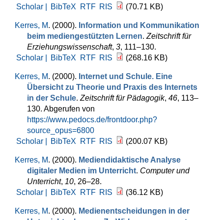
Scholar |
BibTeX
RTF
RIS
(70.71 KB)
Kerres, M
. (2000).
Information und Kommunikation
beim mediengestützten Lernen
.
Zeitschrift für
Erziehungswissenschaft
,
3
, 111–130.
Scholar |
BibTeX
RTF
RIS
(268.16 KB)
Kerres, M
. (2000).
Internet und Schule. Eine
Übersicht zu Theorie und Praxis des Internets
in der Schule
.
Zeitschrift für Pädagogik
,
46
, 113–
130. Abgerufen von
https://www.pedocs.de/frontdoor.php?
source_opus=6800
Scholar |
BibTeX
RTF
RIS
(200.07 KB)
Kerres, M
. (2000).
Mediendidaktische Analyse
digitaler Medien im Unterricht
.
Computer und
Unterricht
,
10
, 26–28.
Scholar |
BibTeX
RTF
RIS
(36.12 KB)
Kerres, M
. (2000).
Medienentscheidungen in der