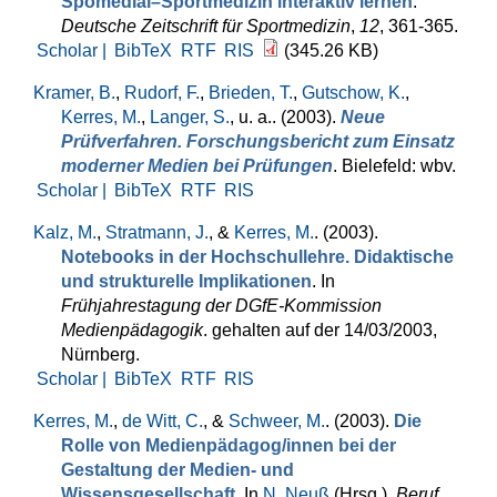
Spomedial–Sportmedizin interaktiv lernen
.
Deutsche Zeitschrift für Sportmedizin
,
12
, 361-365.
Scholar |
BibTeX
RTF
RIS
(345.26 KB)
Kramer, B.
,
Rudorf, F.
,
Brieden, T.
,
Gutschow, K.
,
Kerres, M.
,
Langer, S.
, u. a.
. (2003).
Neue
Prüfverfahren. Forschungsbericht zum Einsatz
moderner Medien bei Prüfungen
. Bielefeld: wbv.
Scholar |
BibTeX
RTF
RIS
Kalz, M.
,
Stratmann, J.
, &
Kerres, M.
. (2003).
Notebooks in der Hochschullehre. Didaktische
und strukturelle Implikationen
. In
Frühjahrestagung der DGfE-Kommission
Medienpädagogik
. gehalten auf der 14/03/2003,
Nürnberg.
Scholar |
BibTeX
RTF
RIS
Kerres, M.
,
de Witt, C.
, &
Schweer, M.
. (2003).
Die
Rolle von Medienpädagog/innen bei der
Gestaltung der Medien- und
Wissensgesellschaft
. In
N. Neuß
(Hrsg.)
,
Beruf