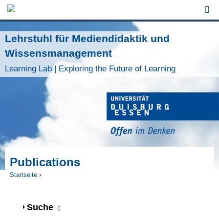
Jump to Navigation
Lehrstuhl für Mediendidaktik und
Wissensmanagement
Learning Lab | Exploring the Future of Learning
Publications
Startseite
›
Sie sind hier
Anzeigen
Suche