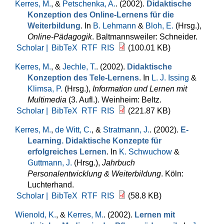
Kerres, M.
, &
Petschenka, A.
. (2002).
Didaktische
Konzeption des Online-Lernens für die
Weiterbildung
. In
B. Lehmann
&
Bloh, E.
(Hrsg.)
,
Online-Pädagogik
. Baltmannsweiler: Schneider.
Scholar |
BibTeX
RTF
RIS
(100.01 KB)
Kerres, M.
, &
Jechle, T.
. (2002).
Didaktische
Konzeption des Tele-Lernens
. In
L. J. Issing
&
Klimsa, P.
(Hrsg.)
,
Information und Lernen mit
Multimedia
(3. Aufl.). Weinheim: Beltz.
Scholar |
BibTeX
RTF
RIS
(221.87 KB)
Kerres, M.
,
de Witt, C.
, &
Stratmann, J.
. (2002).
E-
Learning. Didaktische Konzepte für
erfolgreiches Lernen
. In
K. Schwuchow
&
Guttmann, J.
(Hrsg.)
,
Jahrbuch
Personalentwicklung & Weiterbildung
. Köln:
Luchterhand.
Scholar |
BibTeX
RTF
RIS
(58.8 KB)
Wienold, K.
, &
Kerres, M.
. (2002).
Lernen mit