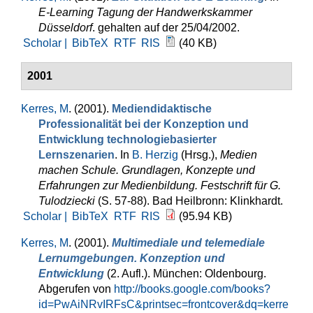
E-Learning Tagung der Handwerkskammer
Düsseldorf
. gehalten auf der 25/04/2002.
Scholar |
BibTeX
RTF
RIS
(40 KB)
2001
Kerres, M
. (2001).
Mediendidaktische
Professionalität bei der Konzeption und
Entwicklung technologiebasierter
Lernszenarien
. In
B. Herzig
(Hrsg.)
,
Medien
machen Schule. Grundlagen, Konzepte und
Erfahrungen zur Medienbildung. Festschrift für G.
Tulodziecki
(S. 57-88). Bad Heilbronn: Klinkhardt.
Scholar |
BibTeX
RTF
RIS
(95.94 KB)
Kerres, M
. (2001).
Multimediale und telemediale
Lernumgebungen. Konzeption und
Entwicklung
(2. Aufl.). München: Oldenbourg.
Abgerufen von
http://books.google.com/books?
id=PwAiNRvIRFsC&printsec=frontcover&dq=kerre