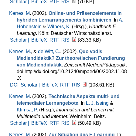
Scholar |
BibTeX
RTF
RIS
(70 KB)
Kerres, M
. (2002).
Online- und Präsenzelemente in
hybriden Lernarrangements kombinieren
. In
A.
Hohenstein
&
Wilbers, K.
(Hrsg.)
,
Handbuch E-
Learning
. Köln: Deutscher Wirtschaftsdienst.
Scholar |
BibTeX
RTF
RIS
(83.33 KB)
Kerres, M.
, &
de Witt, C.
. (2002).
Quo vadis
Mediendidaktik? Zur theoretischen Fundierung
von Mediendidaktik
.
Zeitschrift MedienPädagogik
.
doi:http://dx.doi.org/10.21240/mpaed/06/2002.11.08
.X
DOI
Scholar |
BibTeX
RTF
RIS
(108.61 KB)
Kerres, M
. (2002).
Technische Aspekte multi- und
telemedialer Lernangebote
. In
L. J. Issing
&
Klimsa, P.
(Hrsg.)
,
Information und Lernen mit
Multimedia und Internet
. Weinheim: Beltz.
Scholar |
BibTeX
RTF
RIS
(50.49 KB)
Kerres, M
. (2002).
Zur Situation des E-Learning
. In