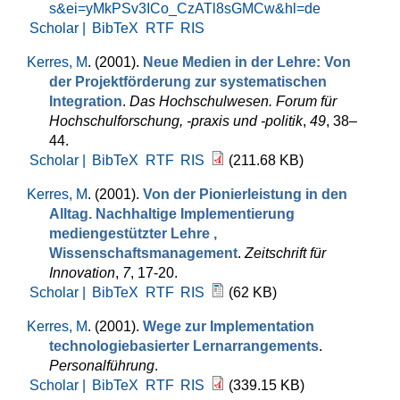
s&ei=yMkPSv3ICo_CzATl8sGMCw&hl=de
Scholar |
BibTeX
RTF
RIS
Kerres, M
. (2001).
Neue Medien in der Lehre: Von
der Projektförderung zur systematischen
Integration
.
Das Hochschulwesen. Forum für
Hochschulforschung, -praxis und -politik
,
49
, 38–
44.
Scholar |
BibTeX
RTF
RIS
(211.68 KB)
Kerres, M
. (2001).
Von der Pionierleistung in den
Alltag. Nachhaltige Implementierung
mediengestützter Lehre ,
Wissenschaftsmanagement
.
Zeitschrift für
Innovation
,
7
, 17-20.
Scholar |
BibTeX
RTF
RIS
(62 KB)
Kerres, M
. (2001).
Wege zur Implementation
technologiebasierter Lernarrangements
.
Personalführung
.
Scholar |
BibTeX
RTF
RIS
(339.15 KB)