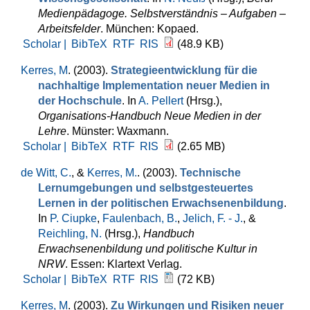
Medienpädagoge. Selbstverständnis – Aufgaben –
Arbeitsfelder
. München: Kopaed.
Scholar |
BibTeX
RTF
RIS
(48.9 KB)
Kerres, M
. (2003).
Strategieentwicklung für die
nachhaltige Implementation neuer Medien in
der Hochschule
. In
A. Pellert
(Hrsg.)
,
Organisations-Handbuch Neue Medien in der
Lehre
. Münster: Waxmann.
Scholar |
BibTeX
RTF
RIS
(2.65 MB)
de Witt, C.
, &
Kerres, M.
. (2003).
Technische
Lernumgebungen und selbstgesteuertes
Lernen in der politischen Erwachsenenbildung
.
In
P. Ciupke
,
Faulenbach, B.
,
Jelich, F. - J.
, &
Reichling, N.
(Hrsg.)
,
Handbuch
Erwachsenenbildung und politische Kultur in
NRW
. Essen: Klartext Verlag.
Scholar |
BibTeX
RTF
RIS
(72 KB)
Kerres, M
. (2003).
Zu Wirkungen und Risiken neuer