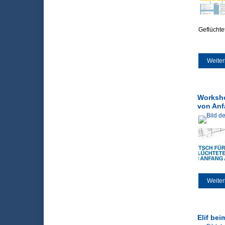
Geflüchte
Weiter
Worksho
von Anf
Weiter
Elif be