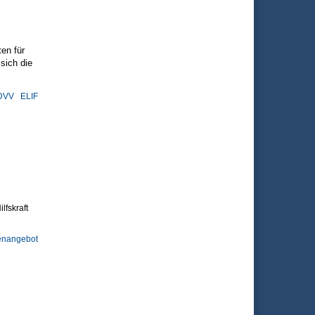
en für
 sich d
ie
DVV
ELIF
fskraft
lenangebot