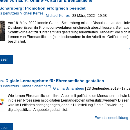
iten von ELIF: Online-Portal für Ehrenamtliche
Scharnberg: Promotion erfolgreich beendet
Michael Kerres
| 28 März, 2022 - 19:58
Am 18. März 2022 konnte Gianna Scharnberg mit der Disputation an der Unive
Duisburg-Essen ihr Promotionsverfahren erfolgreich abeschliessen. Sie hatte
Schrift vorgelegt zu "Ehrenamt als gestaltungsorientiertes Handeln", die sich 
Lernen von Ehrenamtlichen (hier: insbesodere in der Arbeit mit Geflüchteten)
beschäftigt.
lesen
über Gianna Scharnberg: Promotion erfolgreich beendet
en: Digiale Lernangebote für Ehrenamtliche gestalten
Gianna Scharnberg
| 23 September, 2019 - 17:5
Wie lernen Ehrenamtliche in ihrer Arbeit mit geflüchteten Menschen und wie 
in diesen Prozessen mit digitalen Lernangeboten unterstützt werden? Dieser
wird im Leitfaden nachgegangen, der als Hilfestellung für die Entwicklung
digitalgestützter Angebote gedacht ist.
Erwachsenenbildung
lesen
über Leitfaden: Digiale Lernangebote für Ehrenamtliche gestalten