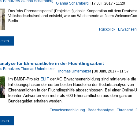
Gianna Scharnberg
| 17 Juli, 2017 - 11:20
Das "vhs-Ehrenamtsportal" (Projekt elif), das in Kooperation mit dem Deutsch
Volkshochschulverband entsteht, war am Wochenende auf dem WelcomeCam
Berlin....
Rückblick
Erwachsen
lesen
über Elif beim WelcomeCamp in Berlin
nalyse für Ehrenamtliche in der Flüchtlingsarbeit
Thomas Unterholzer
| 30 Juni, 2017 - 11:57
Im BMBF-Projekt
ELIF
der AG Erwachsenenbildung sind mittlerweile die
Erhebungsphasen der ersten beiden Bausteine der Bedarfsanalyse von
Ehrenamtlichen in der Flüchtlingshilfe abgeschlossen.
Bei einer Online-
konnten Antworten von mehr als 600 Ehrenamtlichen aus dem ganzen
Bundesgebiet erhalten werden.
Erwachsenenbildung
Bedarfsanalyse
Ehrenamt
lesen
über Bedarfsanalyse für Ehrenamtliche in der Flüchtlingsarbeit