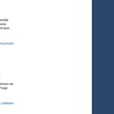
rsität
 eine
mit dem
Personalia
2
können sie
 Frage
Leitfaden