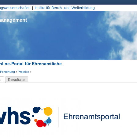
Jump to Navigation
ungswissenschaften
Institut für Berufs- und Weiterbildung
smanagement
nline-Portal für Ehrenamtliche
Forschung
›
Projekte
›
d hier
t
Resultate
Reiter)
-Reiter