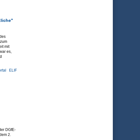
liche"
 des
 zum
it mit
war es,
d
rtal
ELIF
tliche"
der DGfE-
 dem 2.