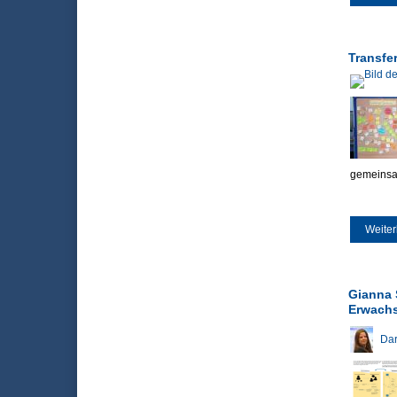
Transfe
gemeinsam
Weiter
Gianna 
Erwach
Dar