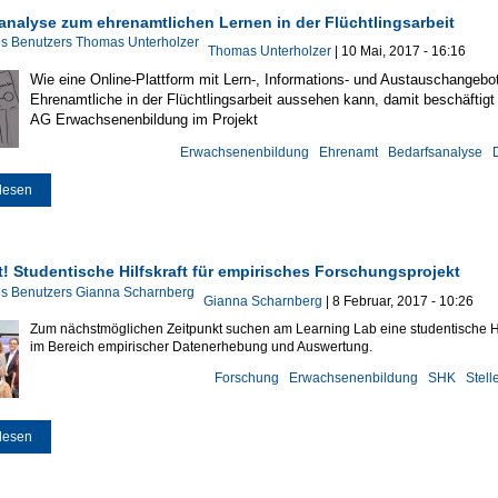
analyse zum ehrenamtlichen Lernen in der Flüchtlingsarbeit
Thomas Unterholzer
| 10 Mai, 2017 - 16:16
W
ie eine Online-Plattform mit Lern-, Informations- und Austauschangebot
Ehrenamtliche in der Flüchtlingsarbeit aussehen kann, damit beschäftigt
AG Erwachsenenbildung im Projekt
Erwachsenenbildung
Ehrenamt
Bedarfsanalyse
lesen
über Bedarfsanalyse zum ehrenamtlichen Lernen in der Flüchtlingsarbeit
! Studentische Hilfskraft für empirisches Forschungsprojekt
Gianna Scharnberg
| 8 Februar, 2017 - 10:26
Zum nächstmöglichen Zeitpunkt suchen am Learning Lab eine studentische Hil
im Bereich empirischer Datenerhebung und Auswertung.
Forschung
Erwachsenenbildung
SHK
Stel
lesen
über Gesucht! Studentische Hilfskraft für empirisches Forschungsprojekt