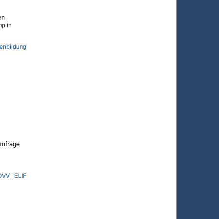
en
p in
enbildung
Umfrage
DVV
ELIF