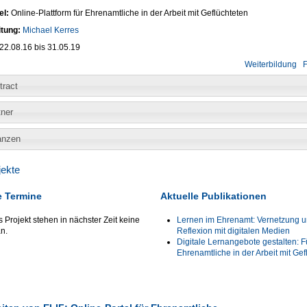
el:
Online-Plattform für Ehrenamtliche in der Arbeit mit Geflüchteten
itung:
Michael Kerres
22.08.16
bis
31.05.19
Weiterbildung
F
tract
tner
anzen
jekte
e Termine
Aktuelle Publikationen
s Projekt stehen in nächster Zeit keine
Lernen im Ehrenamt: Vernetzung 
n.
Reflexion mit digitalen Medien
Digitale Lernangebote gestalten: F
Ehrenamtliche in der Arbeit mit Gef