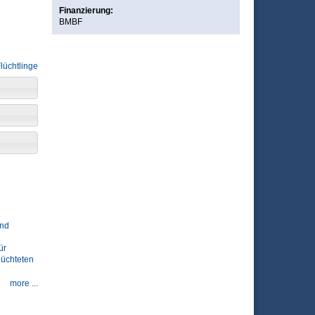
Finanzierung:
BMBF
lüchtlinge
und
ür
lüchteten
more ...