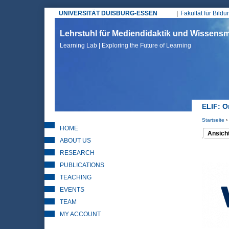
UNIVERSITÄT DUISBURG-ESSEN
Fakultät für Bild
Hauptmenü
Lehrstuhl für Mediendidaktik und Wissen
Learning Lab | Exploring the Future of Learning
ELIF: O
Startseite
›
HOME
Sie sin
Ansich
(aktiver 
ABOUT US
Haupt
RESEARCH
PUBLICATIONS
TEACHING
EVENTS
TEAM
MY ACCOUNT