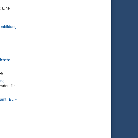
. Eine
enbildung
htete
56
ang
esden für
amt
ELIF
chtete von