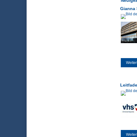
Neuigke
Gianna 
Weiter
Leitfad
Weiter