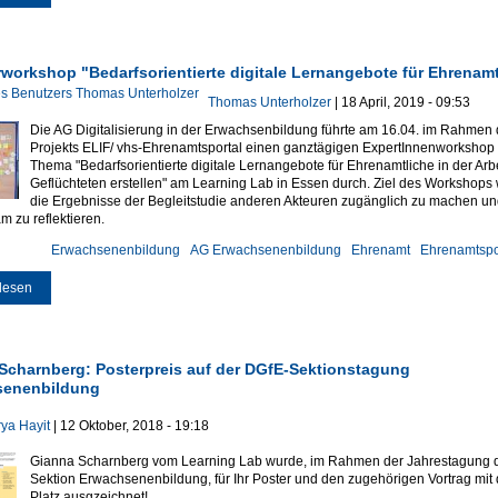
rworkshop "Bedarfsorientierte digitale Lernangebote für Ehrenamt
Thomas Unterholzer
| 18 April, 2019 - 09:53
Die AG Digitalisierung in der Erwachsenbildung führte am 16.04. im Rahmen
Projekts ELIF/ vhs-Ehrenamtsportal einen ganztägigen ExpertInnenworkshop
Thema "Bedarfsorientierte digitale Lernangebote für Ehrenamtliche in der Arbe
Geflüchteten erstellen" am Learning Lab in Essen durch. Ziel des Workshops 
die Ergebnisse der Begleitstudie anderen Akteuren zugänglich zu machen un
 zu reflektieren.
Erwachsenenbildung
AG Erwachsenenbildung
Ehrenamt
Ehrenamtspo
lesen
über Transferworkshop "Bedarfsorientierte digitale Lernangebote für Ehrenam
Scharnberg: Posterpreis auf der DGfE-Sektionstagung
senenbildung
ya Hayit
| 12 Oktober, 2018 - 19:18
Gianna Scharnberg vom Learning Lab wurde, im Rahmen der Jahrestagung 
Sektion Erwachsenenbildung, für Ihr Poster und den zugehörigen Vortrag mit
Platz ausgzeichnet!