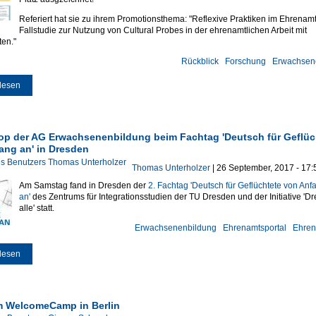
Referiert hat sie zu ihrem Promotionsthema: "Reflexive Praktiken im Ehrenamt
Fallstudie zur Nutzung von Cultural Probes in der ehrenamtlichen Arbeit mit
ten."
Rückblick
Forschung
Erwachsen
lesen
über Gianna Scharnberg: Posterpreis auf der DGfE-Sektionstagung
Erwachsenenbildung
p der AG Erwachsenenbildung beim Fachtag 'Deutsch für Geflüc
ang an' in Dresden
Thomas Unterholzer
| 26 September, 2017 - 17:
Am Samstag fand in Dresden der
2. Fachtag 'Deutsch für Geflüchtete von Anf
an'
des Zentrums für Integrationsstudien der TU Dresden und der Initiative 'Dr
alle' statt.
Erwachsenenbildung
Ehrenamtsportal
Ehren
lesen
über Workshop der AG Erwachsenenbildung beim Fachtag 'Deutsch für Geflü
Anfang an' in Dresden
im WelcomeCamp in Berlin