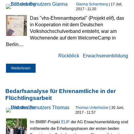
Gianna Scharnberg
| 17 Juli,
2017 - 11:20
Das "vhs-Ehrenamtsportal" (Projekt elif), das
in Kooperation mit dem Deutschen
Volkshochschulverband entsteht, war am
Wochenende auf dem WelcomeCamp in
Berlin....
Rückblick
Erwachsenenbildung
Weiterlesen
über Elif beim WelcomeCamp in Berlin
Bedarfsanalyse für Ehrenamtliche in der
Flüchtlingsarbeit
Thomas Unterholzer
| 30 Juni,
2017 - 11:57
Im BMBF-Projekt
ELIF
der AG Erwachsenenbildung sind
mittlerweile die Erhebungsphasen der ersten beiden