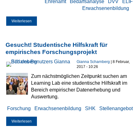
Ehrenamt
Bedarfsanalyse
DVV
ELIF
Erwachsenenbildung
Weiterlesen
über Bedarfsanalyse zum ehrenamtlichen Lernen in der
Flüchtlingsarbeit
Gesucht! Studentische Hilfskraft für
empirisches Forschungsprojekt
Gianna Scharnberg
| 8 Februar,
2017 - 10:26
Zum nächstmöglichen Zeitpunkt suchen am
Learning Lab eine studentische Hilfskraft im
Bereich empirischer Datenerhebung und
Auswertung.
Forschung
Erwachsenenbildung
SHK
Stellenangebot
Weiterlesen
über Gesucht! Studentische Hilfskraft für empirisches
Forschungsprojekt