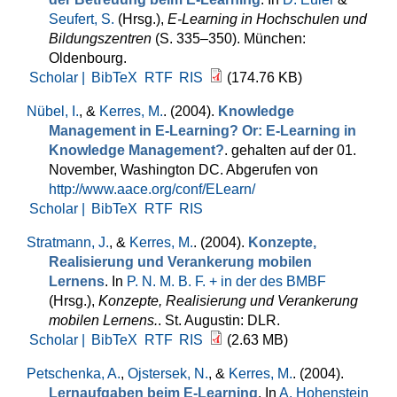
Seufert, S.
(Hrsg.)
,
E-Learning in Hochschulen und
Bildungszentren
(S. 335–350). München:
Oldenbourg.
Scholar |
BibTeX
RTF
RIS
(174.76 KB)
Nübel, I.
, &
Kerres, M.
. (2004).
Knowledge
Management in E-Learning? Or: E-Learning in
Knowledge Management?
. gehalten auf der 01.
November, Washington DC. Abgerufen von
http://www.aace.org/conf/ELearn/
Scholar |
BibTeX
RTF
RIS
Stratmann, J.
, &
Kerres, M.
. (2004).
Konzepte,
Realisierung und Verankerung mobilen
Lernens
. In
P. N. M. B. F. + in der des BMBF
(Hrsg.)
,
Konzepte, Realisierung und Verankerung
mobilen Lernens.
. St. Augustin: DLR.
Scholar |
BibTeX
RTF
RIS
(2.63 MB)
Petschenka, A.
,
Ojstersek, N.
, &
Kerres, M.
. (2004).
Lernaufgaben beim E-Learning
. In
A. Hohenstein