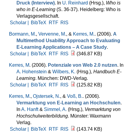
Druck (Interview)
. In
U. Reinhard
(Hrsg.)
,
Who is
who in E-Learning
(S. 36-37). Heidelberg: Who is
Verlagsgesellschaft.
Scholar |
BibTeX
RTF
RIS
Bormann, M.
,
Vervenne, M.
, &
Kerres, M.
. (2006).
A
Multimethod Usability Approach to Evaluating
E-Learning Applications – A Case Study
.
Scholar |
BibTeX
RTF
RIS
(346.87 KB)
Kerres, M
. (2006).
Potenziale von Web 2.0 nutzen
. In
A. Hohenstein
&
Wilbers, K.
(Hrsg.)
,
Handbuch E-
Learning
. München: DWD-Verlag.
Scholar |
BibTeX
RTF
RIS
(125.82 KB)
Kerres, M.
,
Ojstersek, N.
, &
Voß, B.
. (2006).
Vermarktung von E-Learning an Hochschulen
.
In
A. Hanft
&
Simmel, A.
(Hrsg.)
,
Vermarktung von
Hochschulweiterbildung
. Münster: Waxmann
Verlag.
Scholar |
BibTeX
RTF
RIS
(143.74 KB)