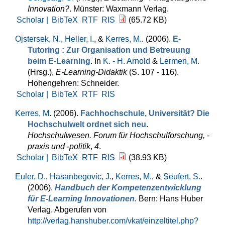
Innovation?
. Münster: Waxmann Verlag.
Scholar |
BibTeX
RTF
RIS
(65.72 KB)
Ojstersek, N.
,
Heller, I.
, &
Kerres, M.
. (2006).
E-
Tutoring : Zur Organisation und Betreuung
beim E-Learning
. In
K. - H. Arnold
&
Lermen, M.
(Hrsg.)
,
E-Learning-Didaktik
(S. 107 - 116).
Hohengehren: Schneider.
Scholar |
BibTeX
RTF
RIS
Kerres, M
. (2006).
Fachhochschule, Universität? Die
Hochschulwelt ordnet sich neu
.
Hochschulwesen. Forum für Hochschulforschung, -
praxis und -politik
,
4
.
Scholar |
BibTeX
RTF
RIS
(38.93 KB)
Euler, D.
,
Hasanbegovic, J.
,
Kerres, M.
, &
Seufert, S.
.
(2006).
Handbuch der Kompetenzentwicklung
für E-Learning Innovationen
. Bern: Hans Huber
Verlag. Abgerufen von
http://verlag.hanshuber.com/vkat/einzeltitel.php?