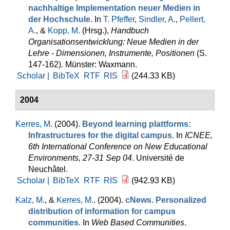
nachhaltige Implementation neuer Medien in
der Hochschule
. In
T. Pfeffer
,
Sindler, A.
,
Pellert,
A.
, &
Kopp, M.
(Hrsg.)
,
Handbuch
Organisationsentwicklung: Neue Medien in der
Lehre - Dimensionen, Instrumente, Positionen
(S.
147-162). Münster: Waxmann.
Scholar |
BibTeX
RTF
RIS
(244.33 KB)
2004
Kerres, M
. (2004).
Beyond learning plattforms:
Infrastructures for the digital campus
. In
ICNEE,
6th International Conference on New Educational
Environments, 27-31 Sep 04
. Université de
Neuchâtel.
Scholar |
BibTeX
RTF
RIS
(942.93 KB)
Kalz, M.
, &
Kerres, M.
. (2004).
cNews. Personalized
distribution of information for campus
communities
. In
Web Based Communities
.