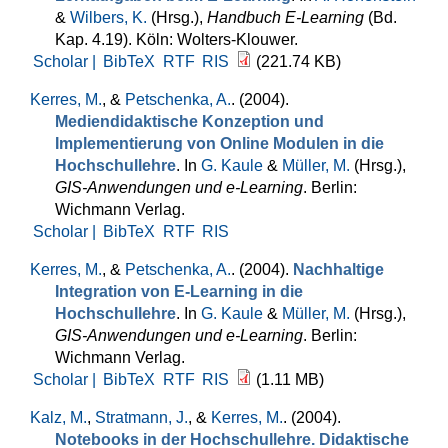
&
Wilbers, K.
(Hrsg.)
,
Handbuch E-Learning
(Bd.
Kap. 4.19). Köln: Wolters-Klouwer.
Scholar |
BibTeX
RTF
RIS
(221.74 KB)
Kerres, M.
, &
Petschenka, A.
. (2004).
Mediendidaktische Konzeption und
Implementierung von Online Modulen in die
Hochschullehre
. In
G. Kaule
&
Müller, M.
(Hrsg.)
,
GIS-Anwendungen und e-Learning
. Berlin:
Wichmann Verlag.
Scholar |
BibTeX
RTF
RIS
Kerres, M.
, &
Petschenka, A.
. (2004).
Nachhaltige
Integration von E-Learning in die
Hochschullehre
. In
G. Kaule
&
Müller, M.
(Hrsg.)
,
GIS-Anwendungen und e-Learning
. Berlin:
Wichmann Verlag.
Scholar |
BibTeX
RTF
RIS
(1.11 MB)
Kalz, M.
,
Stratmann, J.
, &
Kerres, M.
. (2004).
Notebooks in der Hochschullehre. Didaktische