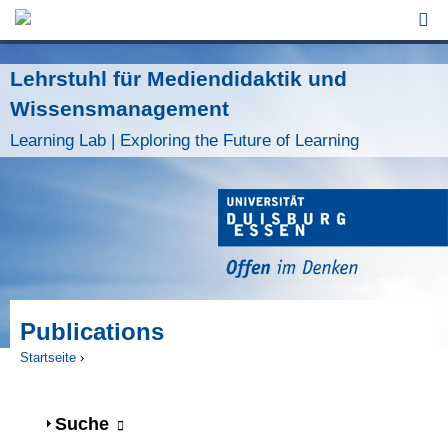
Jump to Navigation
Lehrstuhl für Mediendidaktik und
Wissensmanagement
Learning Lab | Exploring the Future of Learning
Publications
Startseite
›
Sie sind hier
Anzeigen
Suche