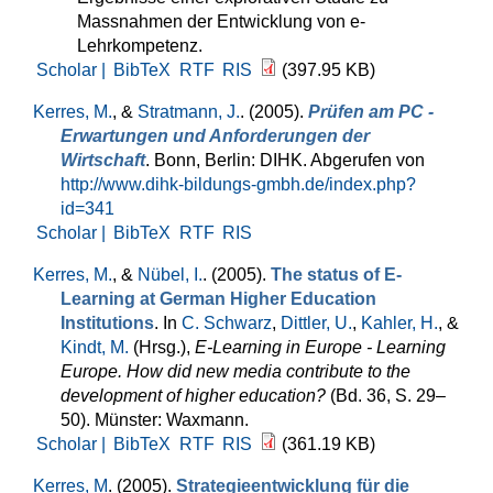
Massnahmen der Entwicklung von e-
Lehrkompetenz.
Scholar |
BibTeX
RTF
RIS
(397.95 KB)
Kerres, M.
, &
Stratmann, J.
. (2005).
Prüfen am PC -
Erwartungen und Anforderungen der
Wirtschaft
. Bonn, Berlin: DIHK. Abgerufen von
http://www.dihk-bildungs-gmbh.de/index.php?
id=341
Scholar |
BibTeX
RTF
RIS
Kerres, M.
, &
Nübel, I.
. (2005).
The status of E-
Learning at German Higher Education
Institutions
. In
C. Schwarz
,
Dittler, U.
,
Kahler, H.
, &
Kindt, M.
(Hrsg.)
,
E-Learning in Europe - Learning
Europe. How did new media contribute to the
development of higher education?
(Bd. 36, S. 29–
50). Münster: Waxmann.
Scholar |
BibTeX
RTF
RIS
(361.19 KB)
Kerres, M
. (2005).
Strategieentwicklung für die