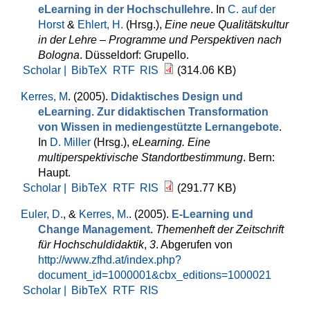
eLearning in der Hochschullehre
. In
C. auf der
Horst
&
Ehlert, H.
(Hrsg.)
,
Eine neue Qualitätskultur
in der Lehre – Programme und Perspektiven nach
Bologna
. Düsseldorf: Grupello.
Scholar |
BibTeX
RTF
RIS
(314.06 KB)
Kerres, M
. (2005).
Didaktisches Design und
eLearning. Zur didaktischen Transformation
von Wissen in mediengestützte Lernangebote
.
In
D. Miller
(Hrsg.)
,
eLearning. Eine
multiperspektivische Standortbestimmung
. Bern:
Haupt.
Scholar |
BibTeX
RTF
RIS
(291.77 KB)
Euler, D.
, &
Kerres, M.
. (2005).
E-Learning und
Change Management
.
Themenheft der Zeitschrift
für Hochschuldidaktik
,
3
. Abgerufen von
http://www.zfhd.at/index.php?
document_id=1000001&cbx_editions=1000021
Scholar |
BibTeX
RTF
RIS