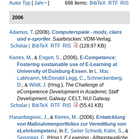
Autor
Typ
[
Jahr
]
686 Items:
BibTeX
RTF
RIS
2006
Adamus, T
. (2006).
Computerspiele - mods, clans
und e-sportler
. Saarbrücken: VDM-Verlag.
Scholar |
BibTeX
RTF
RIS
(128.97 KB)
Kerres, M.
, &
Engert, S.
. (2006).
E-Competence:
Fostering sustainable use of E-Learning at
University of Duisburg-Essen
. In
L. Mac
Labhrainn
,
McDonald Legg, C.
,
Schneckenberg,
D.
, &
Wildt, J.
(Hrsg.)
,
The Challenge of
eCompetence Development in Academic Staff
Development
. Galway: CELT, NUI Galway.
Scholar |
BibTeX
RTF
RIS
(55.41 KB)
Hasanbegovic, J.
, &
Kerres, M.
. (2006).
Entwicklung
von Maßnahmenportfolios zur Vermittlung von
eLehrkompetenz
. In
E. Seiler Schiedt
,
Kälin, S.
, &
Sengstag, C.
(Hrsg.)
,
E-Learning - Alltagstaugliche