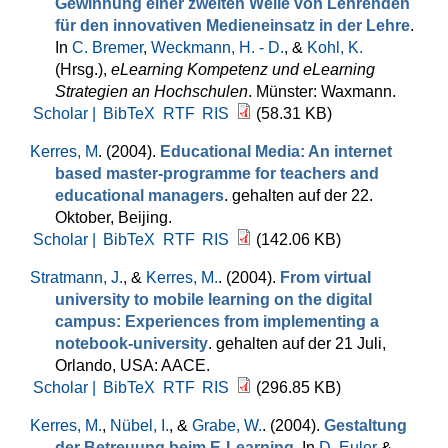
Gewinnung einer zweiten Welle von Lehrenden
für den innovativen Medieneinsatz in der Lehre
.
In
C. Bremer
,
Weckmann, H. - D.
, &
Kohl, K.
(Hrsg.)
,
eLearning Kompetenz und eLearning
Strategien an Hochschulen
. Münster: Waxmann.
Scholar |
BibTeX
RTF
RIS
(58.31 KB)
Kerres, M
. (2004).
Educational Media: An internet
based master-programme for teachers and
educational managers
. gehalten auf der 22.
Oktober, Beijing.
Scholar |
BibTeX
RTF
RIS
(142.06 KB)
Stratmann, J.
, &
Kerres, M.
. (2004).
From virtual
university to mobile learning on the digital
campus: Experiences from implementing a
notebook-university
. gehalten auf der 21 Juli,
Orlando, USA: AACE.
Scholar |
BibTeX
RTF
RIS
(296.85 KB)
Kerres, M.
,
Nübel, I.
, &
Grabe, W.
. (2004).
Gestaltung
der Betreuung beim E-Learning
. In
D. Euler
&