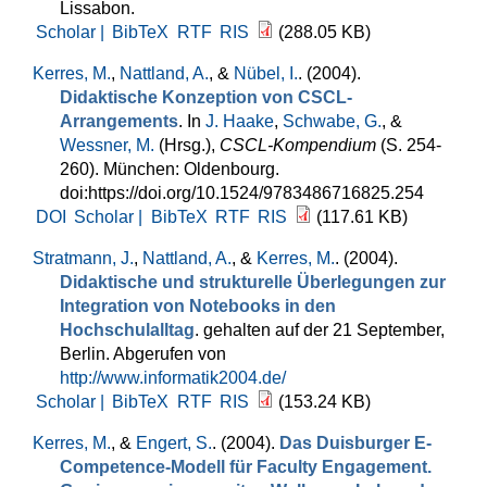
Lissabon.
Scholar |
BibTeX
RTF
RIS
(288.05 KB)
Kerres, M.
,
Nattland, A.
, &
Nübel, I.
. (2004).
Didaktische Konzeption von CSCL-
Arrangements
. In
J. Haake
,
Schwabe, G.
, &
Wessner, M.
(Hrsg.)
,
CSCL-Kompendium
(S. 254-
260). München: Oldenbourg.
doi:https://doi.org/10.1524/9783486716825.254
DOI
Scholar |
BibTeX
RTF
RIS
(117.61 KB)
Stratmann, J.
,
Nattland, A.
, &
Kerres, M.
. (2004).
Didaktische und strukturelle Überlegungen zur
Integration von Notebooks in den
Hochschulalltag
. gehalten auf der 21 September,
Berlin. Abgerufen von
http://www.informatik2004.de/
Scholar |
BibTeX
RTF
RIS
(153.24 KB)
Kerres, M.
, &
Engert, S.
. (2004).
Das Duisburger E-
Competence-Modell für Faculty Engagement.