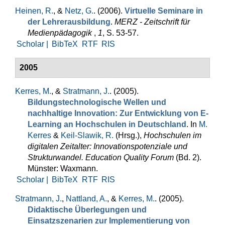
Heinen, R.
, &
Netz, G.
. (2006).
Virtuelle Seminare in
der Lehrerausbildung
.
MERZ - Zeitschrift für
Medienpädagogik
,
1
, S. 53-57.
Scholar |
BibTeX
RTF
RIS
2005
Kerres, M.
, &
Stratmann, J.
. (2005).
Bildungstechnologische Wellen und
nachhaltige Innovation: Zur Entwicklung von E-
Learning an Hochschulen in Deutschland
. In
M.
Kerres
&
Keil-Slawik, R.
(Hrsg.)
,
Hochschulen im
digitalen Zeitalter: Innovationspotenziale und
Strukturwandel. Education Quality Forum
(Bd. 2).
Münster: Waxmann.
Scholar |
BibTeX
RTF
RIS
Stratmann, J.
,
Nattland, A.
, &
Kerres, M.
. (2005).
Didaktische Überlegungen und
Einsatzszenarien zur Implementierung von