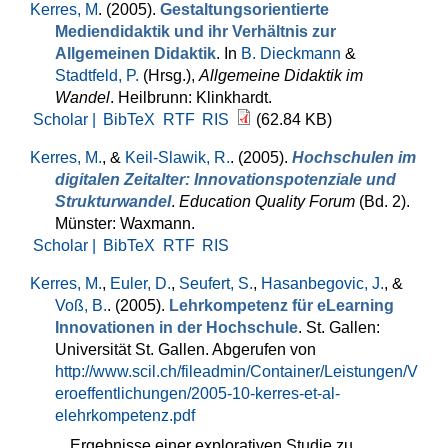
Kerres, M
. (2005).
Gestaltungsorientierte
Mediendidaktik und ihr Verhältnis zur
Allgemeinen Didaktik
. In
B. Dieckmann
&
Stadtfeld, P.
(Hrsg.)
,
Allgemeine Didaktik im
Wandel
. Heilbrunn: Klinkhardt.
Scholar |
BibTeX
RTF
RIS
(62.84 KB)
Kerres, M.
, &
Keil-Slawik, R.
. (2005).
Hochschulen im
digitalen Zeitalter: Innovationspotenziale und
Strukturwandel
.
Education Quality Forum
(Bd. 2).
Münster: Waxmann.
Scholar |
BibTeX
RTF
RIS
Kerres, M.
,
Euler, D.
,
Seufert, S.
,
Hasanbegovic, J.
, &
Voß, B.
. (2005).
Lehrkompetenz für eLearning
Innovationen in der Hochschule
. St. Gallen:
Universität St. Gallen. Abgerufen von
http://www.scil.ch/fileadmin/Container/Leistungen/V
eroeffentlichungen/2005-10-kerres-et-al-
elehrkompetenz.pdf
Ergebnisse einer explorativen Studie zu