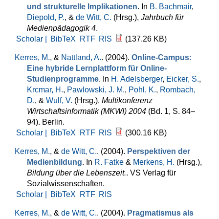
und strukturelle Implikationen
. In
B. Bachmair
,
Diepold, P.
, &
de Witt, C.
(Hrsg.)
,
Jahrbuch für
Medienpädagogik 4
.
Scholar |
BibTeX
RTF
RIS
(137.26 KB)
Kerres, M.
, &
Nattland, A.
. (2004).
Online-Campus:
Eine hybride Lernplattform für Online-
Studienprogramme
. In
H. Adelsberger
,
Eicker, S.
,
Krcmar, H.
,
Pawlowski, J. M.
,
Pohl, K.
,
Rombach,
D.
, &
Wulf, V.
(Hrsg.)
,
Multikonferenz
Wirtschaftsinformatik (MKWI) 2004
(Bd. 1, S. 84–
94). Berlin.
Scholar |
BibTeX
RTF
RIS
(300.16 KB)
Kerres, M.
, &
de Witt, C.
. (2004).
Perspektiven der
Medienbildung
. In
R. Fatke
&
Merkens, H.
(Hrsg.)
,
Bildung über die Lebenszeit.
. VS Verlag für
Sozialwissenschaften.
Scholar |
BibTeX
RTF
RIS
Kerres, M.
, &
de Witt, C.
. (2004).
Pragmatismus als