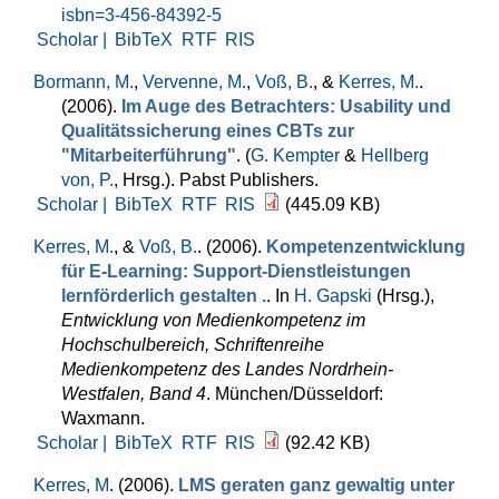
isbn=3-456-84392-5
Scholar |
BibTeX
RTF
RIS
Bormann, M.
,
Vervenne, M.
,
Voß, B.
, &
Kerres, M.
.
(2006).
Im Auge des Betrachters: Usability und
Qualitätssicherung eines CBTs zur
"Mitarbeiterführung"
. (
G. Kempter
&
Hellberg
von, P.
, Hrsg.
). Pabst Publishers.
Scholar |
BibTeX
RTF
RIS
(445.09 KB)
Kerres, M.
, &
Voß, B.
. (2006).
Kompetenzentwicklung
für E-Learning: Support-Dienstleistungen
lernförderlich gestalten .
. In
H. Gapski
(Hrsg.)
,
Entwicklung von Medienkompetenz im
Hochschulbereich, Schriftenreihe
Medienkompetenz des Landes Nordrhein-
Westfalen, Band 4
. München/Düsseldorf:
Waxmann.
Scholar |
BibTeX
RTF
RIS
(92.42 KB)
Kerres, M
. (2006).
LMS geraten ganz gewaltig unter