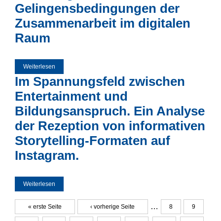
Gelingensbedingungen der
Zusammenarbeit im digitalen
Raum
Weiterlesen
über Wissenstransfer in überorganisationalen virtuellen
Wissensgemeinschaften - Gelingensbedingungen der
Im Spannungsfeld zwischen
Zusammenarbeit im digitalen Raum
Entertainment und
Bildungsanspruch. Ein Analyse
der Rezeption von informativen
Storytelling-Formaten auf
Instagram.
Weiterlesen
über Im Spannungsfeld zwischen Entertainment und
Bildungsanspruch. Ein Analyse der Rezeption von
informativen Storytelling-Formaten auf Instagram.
…
« erste Seite
‹ vorherige Seite
8
9
Seiten