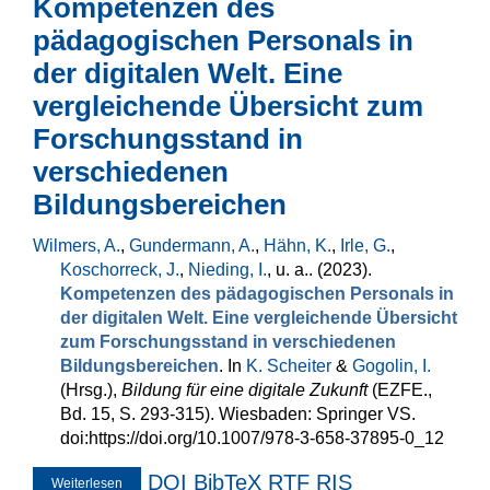
Kompetenzen des
Identifikationsfähigkeit von Fake News: Eine quantitative
Studie mit jungen Erwachsenen
pädagogischen Personals in
der digitalen Welt. Eine
vergleichende Übersicht zum
Forschungsstand in
verschiedenen
Bildungsbereichen
Wilmers, A.
,
Gundermann, A.
,
Hähn, K.
,
Irle, G.
,
Koschorreck, J.
,
Nieding, I.
, u. a.
. (2023).
Kompetenzen des pädagogischen Personals in
der digitalen Welt. Eine vergleichende Übersicht
zum Forschungsstand in verschiedenen
Bildungsbereichen
. In
K. Scheiter
&
Gogolin, I.
(Hrsg.)
,
Bildung für eine digitale Zukunft
(EZFE.,
Bd. 15, S. 293-315). Wiesbaden: Springer VS.
doi:https://doi.org/10.1007/978-3-658-37895-0_12
DOI
BibTeX
RTF
RIS
Weiterlesen
über Kompetenzen des pädagogischen Personals in der