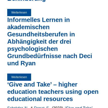
Weiterlesen
über Eine Untersuchung von digitalen Transformationen in
der Behindertenhilfe - Digitalisierung in der Bildungsarbeit
Informelles Lernen in
von Werkstätten für Menschen mit Behinderung
akademischen
Gesundheitsberufen in
Abhängigkeit der drei
psychologischen
Grundbedürfnisse nach Deci
und Ryan
Weiterlesen
über Informelles Lernen in akademischen
Gesundheitsberufen in Abhängigkeit der drei
‘Give and Take’ – higher
psychologischen Grundbedürfnisse nach Deci und Ryan
education teachers using open
educational resources