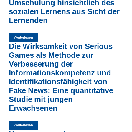
Umschulung hinsichtlich des
sozialen Lernens aus Sicht der
Lernenden
Weiterlesen
über Gelingensbedingungen mediengestützter Lehre in der
Umschulung hinsichtlich des sozialen Lernens aus Sicht
Die Wirksamkeit von Serious
der Lernenden
Games als Methode zur
Verbesserung der
Informationskompetenz und
Identifikationsfähigkeit von
Fake News: Eine quantitative
Studie mit jungen
Erwachsenen
Weiterlesen
über Die Wirksamkeit von Serious Games als Methode zur
Verbesserung der Informationskompetenz und