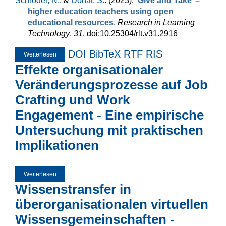
Schröder, N.
, &
Donat, S.
. (2023).
‘Give and Take’ –
higher education teachers using open
educational resources
.
Research in Learning
Technology
,
31
. doi:10.25304/rlt.v31.2916
DOI
BibTeX
RTF
RIS
Weiterlesen
über ‘Give and Take’ – higher education teachers using
open educational resources
Effekte organisationaler
Veränderungsprozesse auf Job
Crafting und Work
Engagement - Eine empirische
Untersuchung mit praktischen
Implikationen
Weiterlesen
über Effekte organisationaler Veränderungsprozesse auf
Job Crafting und Work Engagement - Eine empirische
Wissenstransfer in
Untersuchung mit praktischen Implikationen
überorganisationalen virtuellen
Wissensgemeinschaften -