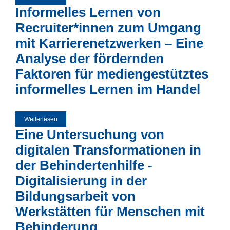
digitalen Welt. Eine vergleichende Übersicht zum
Informelles Lernen von
Forschungsstand in verschiedenen Bildungsbereichen
Recruiter*innen zum Umgang
mit Karrierenetzwerken – Eine
Analyse der fördernden
Faktoren für mediengestütztes
informelles Lernen im Handel
Weiterlesen
über Informelles Lernen von Recruiter*innen zum Umgang
mit Karrierenetzwerken – Eine Analyse der fördernden
Eine Untersuchung von
Faktoren für mediengestütztes informelles Lernen im
Handel
digitalen Transformationen in
der Behindertenhilfe -
Digitalisierung in der
Bildungsarbeit von
Werkstätten für Menschen mit
Behinderung