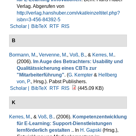
Verlag. Abgerufen von
http://verlag.hanshuber.com/vkat/einzeltitel.php?
isbn=3-456-84392-5
Scholar |
BibTeX
RTF
RIS
B
Bormann, M.
,
Vervenne, M.
,
Voß, B.
, &
Kerres, M.
.
(2006).
Im Auge des Betrachters: Usability und
Qualitätssicherung eines CBTs zur
"Mitarbeiterführung"
. (
G. Kempter
&
Hellberg
von, P.
, Hrsg.
). Pabst Publishers.
Scholar |
BibTeX
RTF
RIS
(445.09 KB)
K
Kerres, M.
, &
Voß, B.
. (2006).
Kompetenzentwicklung
für E-Learning: Support-Dienstleistungen
lernförderlich gestalten .
. In
H. Gapski
(Hrsg.)
,