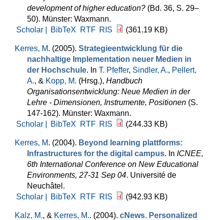
development of higher education?
(Bd. 36, S. 29–
50). Münster: Waxmann.
Scholar |
BibTeX
RTF
RIS
(361.19 KB)
Kerres, M
. (2005).
Strategieentwicklung für die
nachhaltige Implementation neuer Medien in
der Hochschule
. In
T. Pfeffer
,
Sindler, A.
,
Pellert,
A.
, &
Kopp, M.
(Hrsg.)
,
Handbuch
Organisationsentwicklung: Neue Medien in der
Lehre - Dimensionen, Instrumente, Positionen
(S.
147-162). Münster: Waxmann.
Scholar |
BibTeX
RTF
RIS
(244.33 KB)
Kerres, M
. (2004).
Beyond learning plattforms:
Infrastructures for the digital campus
. In
ICNEE,
6th International Conference on New Educational
Environments, 27-31 Sep 04
. Université de
Neuchâtel.
Scholar |
BibTeX
RTF
RIS
(942.93 KB)
Kalz, M.
, &
Kerres, M.
. (2004).
cNews. Personalized