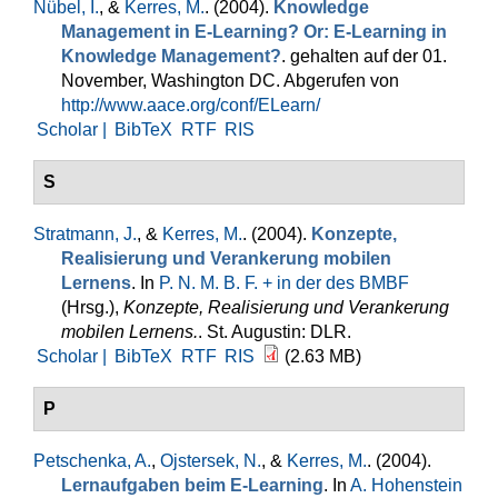
Nübel, I.
, &
Kerres, M.
. (2004).
Knowledge
Management in E-Learning? Or: E-Learning in
Knowledge Management?
. gehalten auf der 01.
November, Washington DC. Abgerufen von
http://www.aace.org/conf/ELearn/
Scholar |
BibTeX
RTF
RIS
S
Stratmann, J.
, &
Kerres, M.
. (2004).
Konzepte,
Realisierung und Verankerung mobilen
Lernens
. In
P. N. M. B. F. + in der des BMBF
(Hrsg.)
,
Konzepte, Realisierung und Verankerung
mobilen Lernens.
. St. Augustin: DLR.
Scholar |
BibTeX
RTF
RIS
(2.63 MB)
P
Petschenka, A.
,
Ojstersek, N.
, &
Kerres, M.
. (2004).
Lernaufgaben beim E-Learning
. In
A. Hohenstein