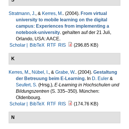
Stratmann, J.
, &
Kerres, M.
. (2004).
From virtual
university to mobile learning on the digital
campus: Experiences from implementing a
notebook-university
. gehalten auf der 21 Juli,
Orlando, USA: AACE.
Scholar |
BibTeX
RTF
RIS
(296.85 KB)
K
Kerres, M.
,
Nübel, I.
, &
Grabe, W.
. (2004).
Gestaltung
der Betreuung beim E-Learning
. In
D. Euler
&
Seufert, S.
(Hrsg.)
,
E-Learning in Hochschulen und
Bildungszentren
(S. 335–350). München:
Oldenbourg.
Scholar |
BibTeX
RTF
RIS
(174.76 KB)
N