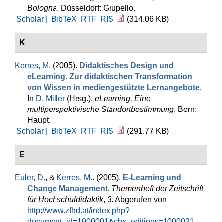
Bologna
. Düsseldorf: Grupello.
Scholar |
BibTeX
RTF
RIS
(314.06 KB)
K
Kerres, M
. (2005).
Didaktisches Design und
eLearning. Zur didaktischen Transformation
von Wissen in mediengestützte Lernangebote
.
In
D. Miller
(Hrsg.)
,
eLearning. Eine
multiperspektivische Standortbestimmung
. Bern:
Haupt.
Scholar |
BibTeX
RTF
RIS
(291.77 KB)
E
Euler, D.
, &
Kerres, M.
. (2005).
E-Learning und
Change Management
.
Themenheft der Zeitschrift
für Hochschuldidaktik
,
3
. Abgerufen von
http://www.zfhd.at/index.php?
document_id=1000001&cbx_editions=1000021