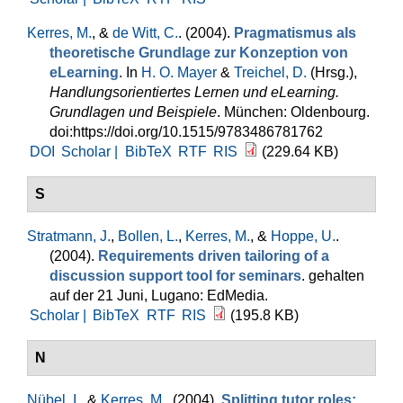
Kerres, M.
, &
de Witt, C.
. (2004).
Pragmatismus als
theoretische Grundlage zur Konzeption von
eLearning
. In
H. O. Mayer
&
Treichel, D.
(Hrsg.)
,
Handlungsorientiertes Lernen und eLearning.
Grundlagen und Beispiele
. München: Oldenbourg.
doi:https://doi.org/10.1515/9783486781762
DOI
Scholar |
BibTeX
RTF
RIS
(229.64 KB)
S
Stratmann, J.
,
Bollen, L.
,
Kerres, M.
, &
Hoppe, U.
.
(2004).
Requirements driven tailoring of a
discussion support tool for seminars
. gehalten
auf der 21 Juni, Lugano: EdMedia.
Scholar |
BibTeX
RTF
RIS
(195.8 KB)
N
Nübel, I.
, &
Kerres, M.
. (2004).
Splitting tutor roles: