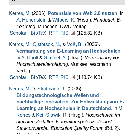
Kerres, M
. (2006).
Potenziale von Web 2.0 nutzen
. In
A. Hohenstein
&
Wilbers, K.
(Hrsg.)
,
Handbuch E-
Learning
. München: DWD-Verlag.
Scholar |
BibTeX
RTF
RIS
(125.82 KB)
Kerres, M.
,
Ojstersek, N.
, &
Voß, B.
. (2006).
Vermarktung von E-Learning an Hochschulen
.
In
A. Hanft
&
Simmel, A.
(Hrsg.)
,
Vermarktung von
Hochschulweiterbildung
. Münster: Waxmann
Verlag.
Scholar |
BibTeX
RTF
RIS
(143.74 KB)
Kerres, M.
, &
Stratmann, J.
. (2005).
Bildungstechnologische Wellen und
nachhaltige Innovation: Zur Entwicklung von E-
Learning an Hochschulen in Deutschland
. In
M.
Kerres
&
Keil-Slawik, R.
(Hrsg.)
,
Hochschulen im
digitalen Zeitalter: Innovationspotenziale und
Strukturwandel. Education Quality Forum
(Bd. 2).