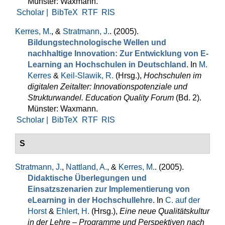
Münster: Waxmann.
Scholar |
BibTeX
RTF
RIS
Kerres, M.
, &
Stratmann, J.
. (2005).
Bildungstechnologische Wellen und
nachhaltige Innovation: Zur Entwicklung von E-
Learning an Hochschulen in Deutschland
. In
M.
Kerres
&
Keil-Slawik, R.
(Hrsg.)
,
Hochschulen im
digitalen Zeitalter: Innovationspotenziale und
Strukturwandel. Education Quality Forum
(Bd. 2).
Münster: Waxmann.
Scholar |
BibTeX
RTF
RIS
S
Stratmann, J.
,
Nattland, A.
, &
Kerres, M.
. (2005).
Didaktische Überlegungen und
Einsatzszenarien zur Implementierung von
eLearning in der Hochschullehre
. In
C. auf der
Horst
&
Ehlert, H.
(Hrsg.)
,
Eine neue Qualitätskultur
in der Lehre – Programme und Perspektiven nach