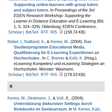
Supporting online-learners with group tutors
and subject tutors
. In
Proceedings of the 3rd
EDEN Research Workshop: Supporting the
Learner in Distance Education and E-Learning
(Bd.
1, S. 324–329). Oldenburg: EDEN Conference.
Scholar |
BibTeX
RTF
RIS
(158.74 KB)
Nübel, I.
,
Nattland, A.
, &
Kerres, M.
. (2004).
Das
Studienprogramm Educational Media.
Qualifizierung für E-Learning Expert/innen an
Hochschulen.
. In
C. Bremer
&
Kohl, K.
(Hrsg.)
,
eLearning Kompetenz und eLearning Strategien an
Hochschulen
. Münster: Waxmann.
Scholar |
BibTeX
RTF
RIS
(178.53 KB)
K
Kerres, M.
,
Stratmann, J.
, &
Voß, B.
. (2004).
Unterstützung diskursiver Settings durch
Notebooks im Seminarraum
. In
M. Kerres
,
Kalz,