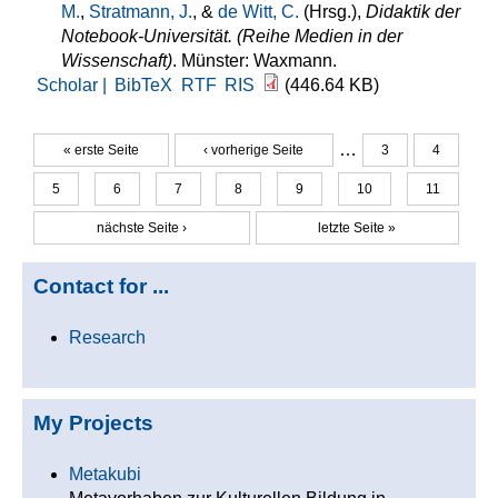
M.
,
Stratmann, J.
, &
de Witt, C.
(Hrsg.)
,
Didaktik der
Notebook-Universität. (Reihe Medien in der
Wissenschaft)
. Münster: Waxmann.
Scholar |
BibTeX
RTF
RIS
(446.64 KB)
…
« erste Seite
‹ vorherige Seite
3
4
Seiten
5
6
7
8
9
10
11
nächste Seite ›
letzte Seite »
Contact for ...
Research
My Projects
Metakubi