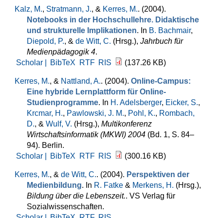
Kalz, M.
,
Stratmann, J.
, &
Kerres, M.
. (2004).
Notebooks in der Hochschullehre. Didaktische
und strukturelle Implikationen
. In
B. Bachmair
,
Diepold, P.
, &
de Witt, C.
(Hrsg.)
,
Jahrbuch für
Medienpädagogik 4
.
Scholar |
BibTeX
RTF
RIS
(137.26 KB)
Kerres, M.
, &
Nattland, A.
. (2004).
Online-Campus:
Eine hybride Lernplattform für Online-
Studienprogramme
. In
H. Adelsberger
,
Eicker, S.
,
Krcmar, H.
,
Pawlowski, J. M.
,
Pohl, K.
,
Rombach,
D.
, &
Wulf, V.
(Hrsg.)
,
Multikonferenz
Wirtschaftsinformatik (MKWI) 2004
(Bd. 1, S. 84–
94). Berlin.
Scholar |
BibTeX
RTF
RIS
(300.16 KB)
Kerres, M.
, &
de Witt, C.
. (2004).
Perspektiven der
Medienbildung
. In
R. Fatke
&
Merkens, H.
(Hrsg.)
,
Bildung über die Lebenszeit.
. VS Verlag für
Sozialwissenschaften.
Scholar |
BibTeX
RTF
RIS