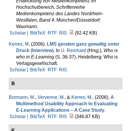
Entwicklung von Medienkompetenz im
Hochschulbereich, Schriftenreihe
Medienkompetenz des Landes Nordrhein-
Westfalen, Band 4
. München/Düsseldorf:
Waxmann.
Scholar |
BibTeX
RTF
RIS
(92.42 KB)
Kerres, M
. (2006).
LMS geraten ganz gewaltig unter
Druck (Interview)
. In
U. Reinhard
(Hrsg.)
,
Who is
who in E-Learning
(S. 36-37). Heidelberg: Who is
Verlagsgesellschaft.
Scholar |
BibTeX
RTF
RIS
B
Bormann, M.
,
Vervenne, M.
, &
Kerres, M.
. (2006).
A
Multimethod Usability Approach to Evaluating
E-Learning Applications – A Case Study
.
Scholar |
BibTeX
RTF
RIS
(346.87 KB)
K