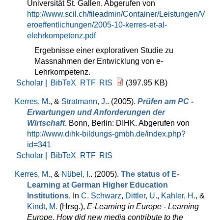
Universität St. Gallen. Abgerufen von
http://www.scil.ch/fileadmin/Container/Leistungen/V
eroeffentlichungen/2005-10-kerres-et-al-
elehrkompetenz.pdf
Ergebnisse einer explorativen Studie zu
Massnahmen der Entwicklung von e-
Lehrkompetenz.
Scholar |
BibTeX
RTF
RIS
(397.95 KB)
Kerres, M.
, &
Stratmann, J.
. (2005).
Prüfen am PC -
Erwartungen und Anforderungen der
Wirtschaft
. Bonn, Berlin: DIHK. Abgerufen von
http://www.dihk-bildungs-gmbh.de/index.php?
id=341
Scholar |
BibTeX
RTF
RIS
Kerres, M.
, &
Nübel, I.
. (2005).
The status of E-
Learning at German Higher Education
Institutions
. In
C. Schwarz
,
Dittler, U.
,
Kahler, H.
, &
Kindt, M.
(Hrsg.)
,
E-Learning in Europe - Learning
Europe. How did new media contribute to the