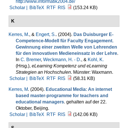
http://www.informatik2004.de/
Scholar |
BibTeX
RTF
RIS
(153.24 KB)
K
Kerres, M.
, &
Engert, S.
. (2004).
Das Duisburger E-
Competence-Modell für Faculty Engagement.
Gewinnung einer zweiten Welle von Lehrenden
für den innovativen Medieneinsatz in der Lehre
.
In
C. Bremer
,
Weckmann, H. - D.
, &
Kohl, K.
(Hrsg.)
,
eLearning Kompetenz und eLearning
Strategien an Hochschulen
. Münster: Waxmann.
Scholar |
BibTeX
RTF
RIS
(58.31 KB)
Kerres, M
. (2004).
Educational Media: An internet
based master-programme for teachers and
educational managers
. gehalten auf der 22.
Oktober, Beijing.
Scholar |
BibTeX
RTF
RIS
(142.06 KB)
S