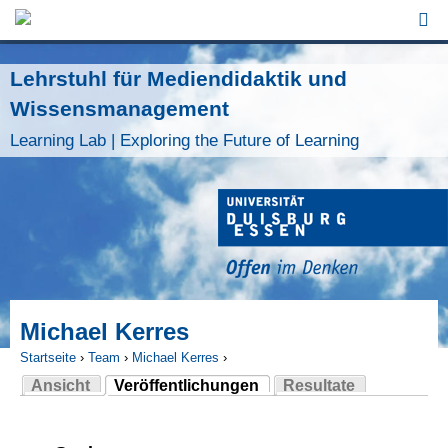
Jump to Navigation
Lehrstuhl für Mediendidaktik und
Wissensmanagement
Learning Lab | Exploring the Future of Learning
Michael Kerres
Startseite
›
Team
›
Michael Kerres
›
Ansicht
Veröffentlichungen
Resultate
Sie sind hier
(aktiver Reiter)
Haupt-Reiter