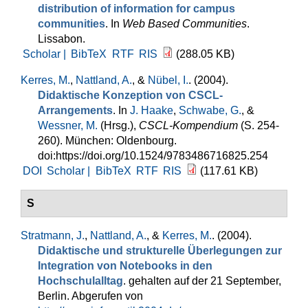
distribution of information for campus
communities
. In
Web Based Communities
.
Lissabon.
Scholar |
BibTeX
RTF
RIS
(288.05 KB)
Kerres, M.
,
Nattland, A.
, &
Nübel, I.
. (2004).
Didaktische Konzeption von CSCL-
Arrangements
. In
J. Haake
,
Schwabe, G.
, &
Wessner, M.
(Hrsg.)
,
CSCL-Kompendium
(S. 254-
260). München: Oldenbourg.
doi:https://doi.org/10.1524/9783486716825.254
DOI
Scholar |
BibTeX
RTF
RIS
(117.61 KB)
S
Stratmann, J.
,
Nattland, A.
, &
Kerres, M.
. (2004).
Didaktische und strukturelle Überlegungen zur
Integration von Notebooks in den
Hochschulalltag
. gehalten auf der 21 September,
Berlin. Abgerufen von