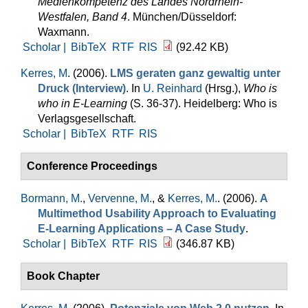
Medienkompetenz des Landes Nordrhein-
Westfalen, Band 4
. München/Düsseldorf:
Waxmann.
Scholar |
BibTeX
RTF
RIS
(92.42 KB)
Kerres, M
. (2006).
LMS geraten ganz gewaltig unter
Druck (Interview)
. In
U. Reinhard
(Hrsg.)
,
Who is
who in E-Learning
(S. 36-37). Heidelberg: Who is
Verlagsgesellschaft.
Scholar |
BibTeX
RTF
RIS
Conference Proceedings
Bormann, M.
,
Vervenne, M.
, &
Kerres, M.
. (2006).
A
Multimethod Usability Approach to Evaluating
E-Learning Applications – A Case Study
.
Scholar |
BibTeX
RTF
RIS
(346.87 KB)
Book Chapter