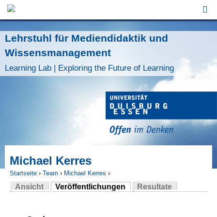
Jump to Navigation
Lehrstuhl für Mediendidaktik und
Wissensmanagement
Learning Lab | Exploring the Future of Learning
Michael Kerres
Startseite
›
Team
›
Michael Kerres
›
Ansicht
Veröffentlichungen
Resultate
Sie sind hier
(aktiver Reiter)
Haupt-Reiter