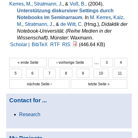
Kerres, M.
,
Stratmann, J.
, &
Voß, B.
. (2004).
Unterstützung diskursiver Settings durch
Notebooks im Seminarraum
. In
M. Kerres
,
Kalz,
M.
,
Stratmann, J.
, &
de Witt, C.
(Hrsg.)
,
Didaktik der
Notebook-Universität. (Reihe Medien in der
Wissenschaft)
. Münster: Waxmann.
Scholar |
BibTeX
RTF
RIS
(446.64 KB)
…
« erste Seite
‹ vorherige Seite
3
4
Seiten
5
6
7
8
9
10
11
nächste Seite ›
letzte Seite »
Contact for ...
Research