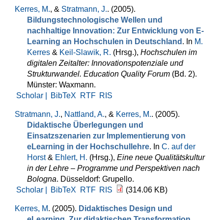
Kerres, M.
, &
Stratmann, J.
. (2005).
Bildungstechnologische Wellen und
nachhaltige Innovation: Zur Entwicklung von E-
Learning an Hochschulen in Deutschland
. In
M.
Kerres
&
Keil-Slawik, R.
(Hrsg.)
,
Hochschulen im
digitalen Zeitalter: Innovationspotenziale und
Strukturwandel. Education Quality Forum
(Bd. 2).
Münster: Waxmann.
Scholar |
BibTeX
RTF
RIS
Stratmann, J.
,
Nattland, A.
, &
Kerres, M.
. (2005).
Didaktische Überlegungen und
Einsatzszenarien zur Implementierung von
eLearning in der Hochschullehre
. In
C. auf der
Horst
&
Ehlert, H.
(Hrsg.)
,
Eine neue Qualitätskultur
in der Lehre – Programme und Perspektiven nach
Bologna
. Düsseldorf: Grupello.
Scholar |
BibTeX
RTF
RIS
(314.06 KB)
Kerres, M
. (2005).
Didaktisches Design und
eLearning. Zur didaktischen Transformation