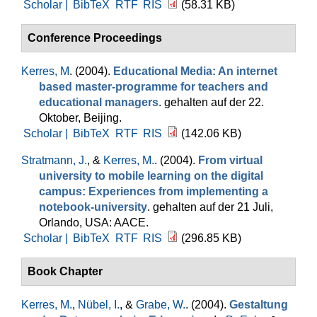
Scholar |
BibTeX
RTF
RIS
(58.31 KB)
Conference Proceedings
Kerres, M
. (2004).
Educational Media: An internet
based master-programme for teachers and
educational managers
. gehalten auf der 22.
Oktober, Beijing.
Scholar |
BibTeX
RTF
RIS
(142.06 KB)
Stratmann, J.
, &
Kerres, M.
. (2004).
From virtual
university to mobile learning on the digital
campus: Experiences from implementing a
notebook-university
. gehalten auf der 21 Juli,
Orlando, USA: AACE.
Scholar |
BibTeX
RTF
RIS
(296.85 KB)
Book Chapter
Kerres, M.
,
Nübel, I.
, &
Grabe, W.
. (2004).
Gestaltung