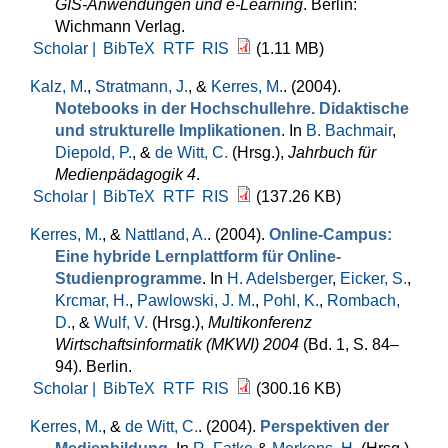
GIS-Anwendungen und e-Learning
. Berlin:
Wichmann Verlag.
Scholar |
BibTeX
RTF
RIS
(1.11 MB)
Kalz, M.
,
Stratmann, J.
, &
Kerres, M.
. (2004).
Notebooks in der Hochschullehre. Didaktische
und strukturelle Implikationen
. In
B. Bachmair
,
Diepold, P.
, &
de Witt, C.
(Hrsg.)
,
Jahrbuch für
Medienpädagogik 4
.
Scholar |
BibTeX
RTF
RIS
(137.26 KB)
Kerres, M.
, &
Nattland, A.
. (2004).
Online-Campus:
Eine hybride Lernplattform für Online-
Studienprogramme
. In
H. Adelsberger
,
Eicker, S.
,
Krcmar, H.
,
Pawlowski, J. M.
,
Pohl, K.
,
Rombach,
D.
, &
Wulf, V.
(Hrsg.)
,
Multikonferenz
Wirtschaftsinformatik (MKWI) 2004
(Bd. 1, S. 84–
94). Berlin.
Scholar |
BibTeX
RTF
RIS
(300.16 KB)
Kerres, M.
, &
de Witt, C.
. (2004).
Perspektiven der