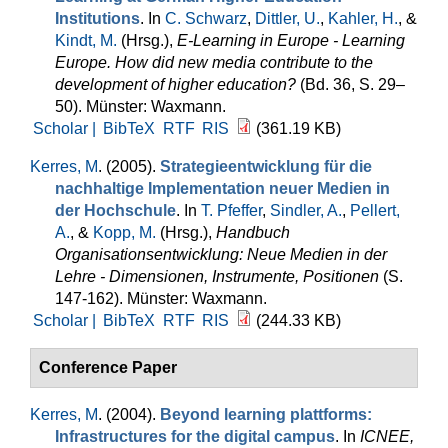
Institutions
. In
C. Schwarz
,
Dittler, U.
,
Kahler, H.
, &
Kindt, M.
(Hrsg.)
,
E-Learning in Europe - Learning
Europe. How did new media contribute to the
development of higher education?
(Bd. 36, S. 29–
50). Münster: Waxmann.
Scholar |
BibTeX
RTF
RIS
(361.19 KB)
Kerres, M
. (2005).
Strategieentwicklung für die
nachhaltige Implementation neuer Medien in
der Hochschule
. In
T. Pfeffer
,
Sindler, A.
,
Pellert,
A.
, &
Kopp, M.
(Hrsg.)
,
Handbuch
Organisationsentwicklung: Neue Medien in der
Lehre - Dimensionen, Instrumente, Positionen
(S.
147-162). Münster: Waxmann.
Scholar |
BibTeX
RTF
RIS
(244.33 KB)
Conference Paper
Kerres, M
. (2004).
Beyond learning plattforms:
Infrastructures for the digital campus
. In
ICNEE,