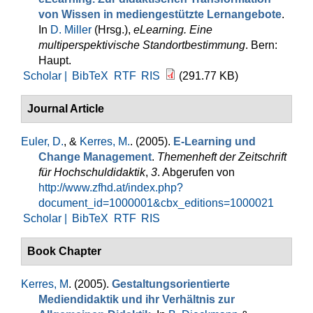
von Wissen in mediengestützte Lernangebote
.
In
D. Miller
(Hrsg.)
,
eLearning. Eine
multiperspektivische Standortbestimmung
. Bern:
Haupt.
Scholar |
BibTeX
RTF
RIS
(291.77 KB)
Journal Article
Euler, D.
, &
Kerres, M.
. (2005).
E-Learning und
Change Management
.
Themenheft der Zeitschrift
für Hochschuldidaktik
,
3
. Abgerufen von
http://www.zfhd.at/index.php?
document_id=1000001&cbx_editions=1000021
Scholar |
BibTeX
RTF
RIS
Book Chapter
Kerres, M
. (2005).
Gestaltungsorientierte
Mediendidaktik und ihr Verhältnis zur