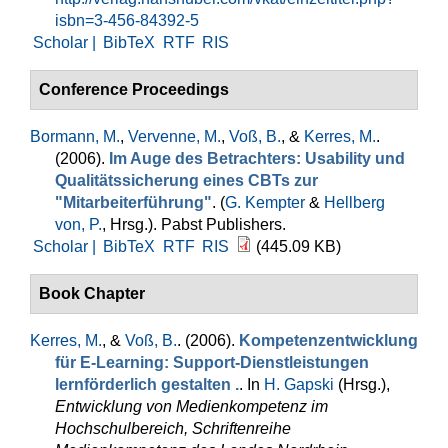
isbn=3-456-84392-5
Scholar |
BibTeX
RTF
RIS
Conference Proceedings
Bormann, M.
,
Vervenne, M.
,
Voß, B.
, &
Kerres, M.
.
(2006).
Im Auge des Betrachters: Usability und
Qualitätssicherung eines CBTs zur
"Mitarbeiterführung"
. (
G. Kempter
&
Hellberg
von, P.
, Hrsg.
). Pabst Publishers.
Scholar |
BibTeX
RTF
RIS
(445.09 KB)
Book Chapter
Kerres, M.
, &
Voß, B.
. (2006).
Kompetenzentwicklung
für E-Learning: Support-Dienstleistungen
lernförderlich gestalten .
. In
H. Gapski
(Hrsg.)
,
Entwicklung von Medienkompetenz im
Hochschulbereich, Schriftenreihe