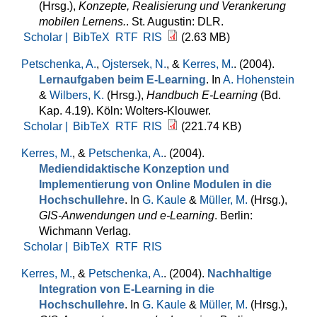
(Hrsg.)
,
Konzepte, Realisierung und Verankerung
mobilen Lernens.
. St. Augustin: DLR.
Scholar |
BibTeX
RTF
RIS
(2.63 MB)
Petschenka, A.
,
Ojstersek, N.
, &
Kerres, M.
. (2004).
Lernaufgaben beim E-Learning
. In
A. Hohenstein
&
Wilbers, K.
(Hrsg.)
,
Handbuch E-Learning
(Bd.
Kap. 4.19). Köln: Wolters-Klouwer.
Scholar |
BibTeX
RTF
RIS
(221.74 KB)
Kerres, M.
, &
Petschenka, A.
. (2004).
Mediendidaktische Konzeption und
Implementierung von Online Modulen in die
Hochschullehre
. In
G. Kaule
&
Müller, M.
(Hrsg.)
,
GIS-Anwendungen und e-Learning
. Berlin:
Wichmann Verlag.
Scholar |
BibTeX
RTF
RIS
Kerres, M.
, &
Petschenka, A.
. (2004).
Nachhaltige
Integration von E-Learning in die
Hochschullehre
. In
G. Kaule
&
Müller, M.
(Hrsg.)
,