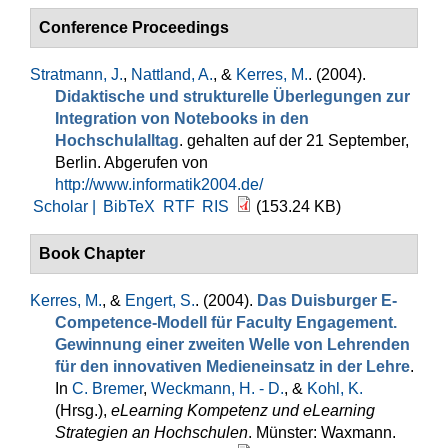
Conference Proceedings
Stratmann, J.
,
Nattland, A.
, &
Kerres, M.
. (2004).
Didaktische und strukturelle Überlegungen zur
Integration von Notebooks in den
Hochschulalltag
. gehalten auf der 21 September,
Berlin. Abgerufen von
http://www.informatik2004.de/
Scholar |
BibTeX
RTF
RIS
(153.24 KB)
Book Chapter
Kerres, M.
, &
Engert, S.
. (2004).
Das Duisburger E-
Competence-Modell für Faculty Engagement.
Gewinnung einer zweiten Welle von Lehrenden
für den innovativen Medieneinsatz in der Lehre
.
In
C. Bremer
,
Weckmann, H. - D.
, &
Kohl, K.
(Hrsg.)
,
eLearning Kompetenz und eLearning
Strategien an Hochschulen
. Münster: Waxmann.