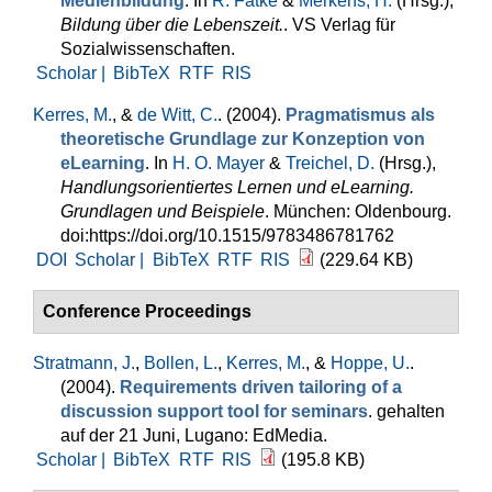
Medienbildung
. In
R. Fatke
&
Merkens, H.
(Hrsg.)
,
Bildung über die Lebenszeit.
. VS Verlag für
Sozialwissenschaften.
Scholar |
BibTeX
RTF
RIS
Kerres, M.
, &
de Witt, C.
. (2004).
Pragmatismus als
theoretische Grundlage zur Konzeption von
eLearning
. In
H. O. Mayer
&
Treichel, D.
(Hrsg.)
,
Handlungsorientiertes Lernen und eLearning.
Grundlagen und Beispiele
. München: Oldenbourg.
doi:https://doi.org/10.1515/9783486781762
DOI
Scholar |
BibTeX
RTF
RIS
(229.64 KB)
Conference Proceedings
Stratmann, J.
,
Bollen, L.
,
Kerres, M.
, &
Hoppe, U.
.
(2004).
Requirements driven tailoring of a
discussion support tool for seminars
. gehalten
auf der 21 Juni, Lugano: EdMedia.
Scholar |
BibTeX
RTF
RIS
(195.8 KB)