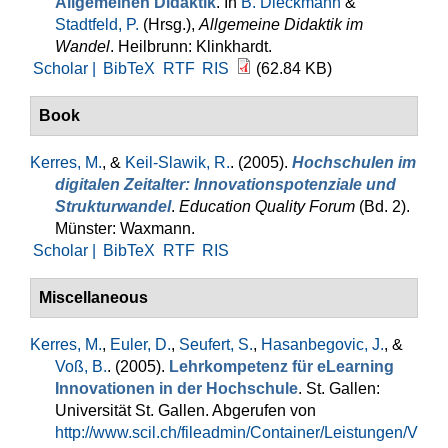
Allgemeinen Didaktik
. In
B. Dieckmann
&
Stadtfeld, P.
(Hrsg.)
,
Allgemeine Didaktik im
Wandel
. Heilbrunn: Klinkhardt.
Scholar |
BibTeX
RTF
RIS
(62.84 KB)
Book
Kerres, M.
, &
Keil-Slawik, R.
. (2005).
Hochschulen im
digitalen Zeitalter: Innovationspotenziale und
Strukturwandel
.
Education Quality Forum
(Bd. 2).
Münster: Waxmann.
Scholar |
BibTeX
RTF
RIS
Miscellaneous
Kerres, M.
,
Euler, D.
,
Seufert, S.
,
Hasanbegovic, J.
, &
Voß, B.
. (2005).
Lehrkompetenz für eLearning
Innovationen in der Hochschule
. St. Gallen:
Universität St. Gallen. Abgerufen von
http://www.scil.ch/fileadmin/Container/Leistungen/V