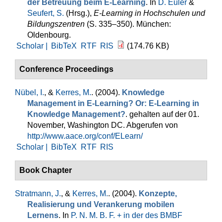
der Betreuung beim E-Learning
. In
D. Euler
&
Seufert, S.
(Hrsg.)
,
E-Learning in Hochschulen und
Bildungszentren
(S. 335–350). München:
Oldenbourg.
Scholar |
BibTeX
RTF
RIS
(174.76 KB)
Conference Proceedings
Nübel, I.
, &
Kerres, M.
. (2004).
Knowledge
Management in E-Learning? Or: E-Learning in
Knowledge Management?
. gehalten auf der 01.
November, Washington DC. Abgerufen von
http://www.aace.org/conf/ELearn/
Scholar |
BibTeX
RTF
RIS
Book Chapter
Stratmann, J.
, &
Kerres, M.
. (2004).
Konzepte,
Realisierung und Verankerung mobilen
Lernens
. In
P. N. M. B. F. + in der des BMBF