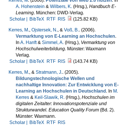
Kerres, M
. (2006).
Potenziale von Web 2.0 nutzen
. In
A. Hohenstein
&
Wilbers, K.
(Hrsg.)
,
Handbuch E-
Learning
. München: DWD-Verlag.
Scholar |
BibTeX
RTF
RIS
(125.82 KB)
Kerres, M.
,
Ojstersek, N.
, &
Voß, B.
. (2006).
Vermarktung von E-Learning an Hochschulen
.
In
A. Hanft
&
Simmel, A.
(Hrsg.)
,
Vermarktung von
Hochschulweiterbildung
. Münster: Waxmann
Verlag.
Scholar |
BibTeX
RTF
RIS
(143.74 KB)
Kerres, M.
, &
Stratmann, J.
. (2005).
Bildungstechnologische Wellen und
nachhaltige Innovation: Zur Entwicklung von E-
Learning an Hochschulen in Deutschland
. In
M.
Kerres
&
Keil-Slawik, R.
(Hrsg.)
,
Hochschulen im
digitalen Zeitalter: Innovationspotenziale und
Strukturwandel. Education Quality Forum
(Bd. 2).
Münster: Waxmann.
Scholar |
BibTeX
RTF
RIS