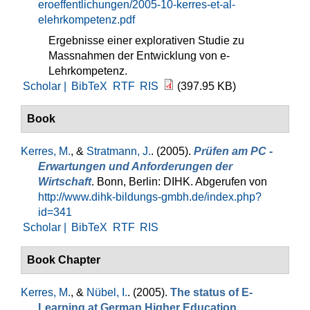
eroeffentlichungen/2005-10-kerres-et-al-
elehrkompetenz.pdf
Ergebnisse einer explorativen Studie zu
Massnahmen der Entwicklung von e-
Lehrkompetenz.
Scholar |
BibTeX
RTF
RIS
(397.95 KB)
Book
Kerres, M.
, &
Stratmann, J.
. (2005).
Prüfen am PC -
Erwartungen und Anforderungen der
Wirtschaft
. Bonn, Berlin: DIHK. Abgerufen von
http://www.dihk-bildungs-gmbh.de/index.php?
id=341
Scholar |
BibTeX
RTF
RIS
Book Chapter
Kerres, M.
, &
Nübel, I.
. (2005).
The status of E-
Learning at German Higher Education