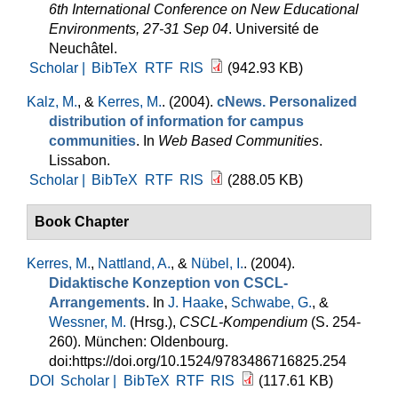
6th International Conference on New Educational
Environments, 27-31 Sep 04
. Université de
Neuchâtel.
Scholar |
BibTeX
RTF
RIS
(942.93 KB)
Kalz, M.
, &
Kerres, M.
. (2004).
cNews. Personalized
distribution of information for campus
communities
. In
Web Based Communities
.
Lissabon.
Scholar |
BibTeX
RTF
RIS
(288.05 KB)
Book Chapter
Kerres, M.
,
Nattland, A.
, &
Nübel, I.
. (2004).
Didaktische Konzeption von CSCL-
Arrangements
. In
J. Haake
,
Schwabe, G.
, &
Wessner, M.
(Hrsg.)
,
CSCL-Kompendium
(S. 254-
260). München: Oldenbourg.
doi:https://doi.org/10.1524/9783486716825.254
DOI
Scholar |
BibTeX
RTF
RIS
(117.61 KB)