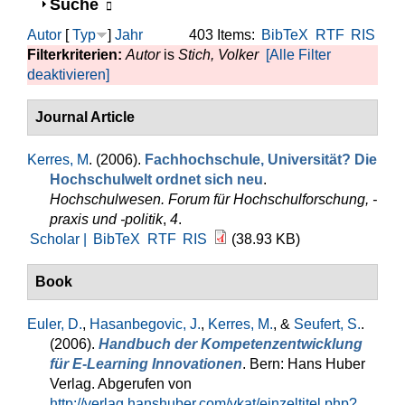
Anzeigen
Suche
Autor
[
Typ
]
Jahr
403 Items:
BibTeX
RTF
RIS
Filterkriterien:
Autor
is
Stich, Volker
[Alle Filter
deaktivieren]
Journal Article
Kerres, M
. (2006).
Fachhochschule, Universität? Die
Hochschulwelt ordnet sich neu
.
Hochschulwesen. Forum für Hochschulforschung, -
praxis und -politik
,
4
.
Scholar |
BibTeX
RTF
RIS
(38.93 KB)
Book
Euler, D.
,
Hasanbegovic, J.
,
Kerres, M.
, &
Seufert, S.
.
(2006).
Handbuch der Kompetenzentwicklung
für E-Learning Innovationen
. Bern: Hans Huber
Verlag. Abgerufen von
http://verlag.hanshuber.com/vkat/einzeltitel.php?