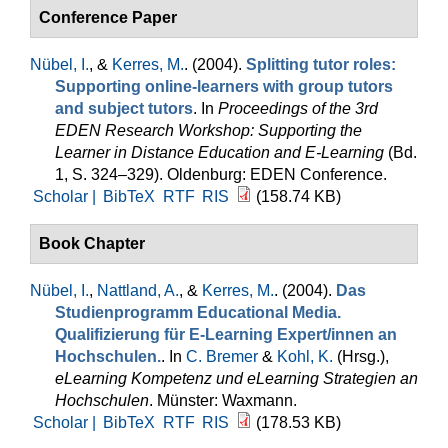
Conference Paper
Nübel, I.
, &
Kerres, M.
. (2004).
Splitting tutor roles:
Supporting online-learners with group tutors
and subject tutors
. In
Proceedings of the 3rd
EDEN Research Workshop: Supporting the
Learner in Distance Education and E-Learning
(Bd.
1, S. 324–329). Oldenburg: EDEN Conference.
Scholar |
BibTeX
RTF
RIS
(158.74 KB)
Book Chapter
Nübel, I.
,
Nattland, A.
, &
Kerres, M.
. (2004).
Das
Studienprogramm Educational Media.
Qualifizierung für E-Learning Expert/innen an
Hochschulen.
. In
C. Bremer
&
Kohl, K.
(Hrsg.)
,
eLearning Kompetenz und eLearning Strategien an
Hochschulen
. Münster: Waxmann.
Scholar |
BibTeX
RTF
RIS
(178.53 KB)